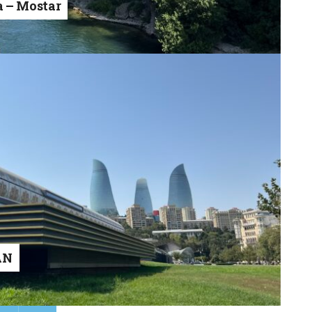
a – Mostar
AN