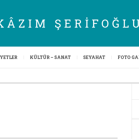
KÂZIM ŞERIFOĞL
IYETLER
KÜLTÜR – SANAT
SEYAHAT
FOTO GA