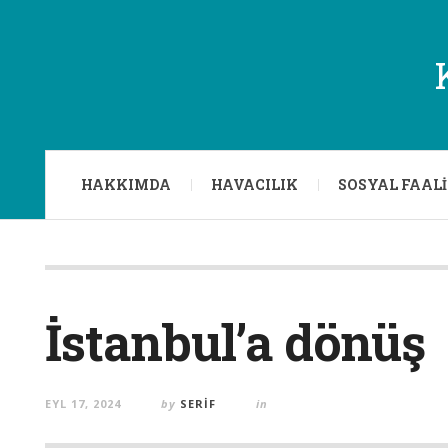
HAKKIMDA
HAVACILIK
SOSYAL FAAL
İstanbul’a dönüş
EYL 17, 2024
by
SERIF
in