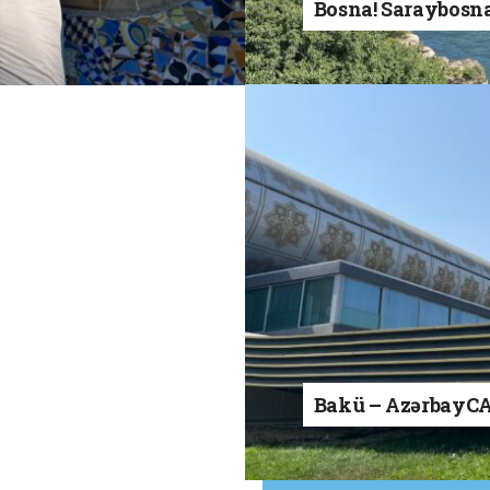
Bosna! Saraybosn
Bakü – AzərbayC