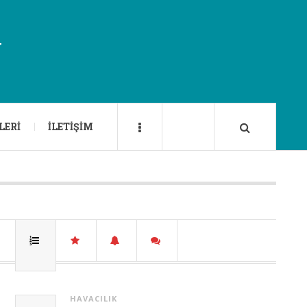
U
LERI
İLETIŞIM
HAVACILIK