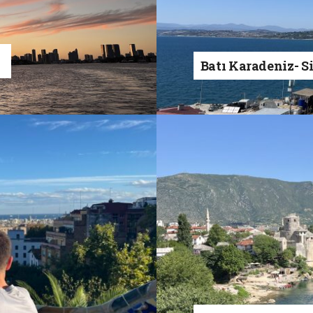
a
Batı Karadeniz- S