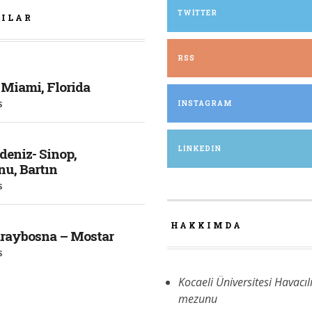
TWITTER
ZILAR
RSS
 Miami, Florida
S
INSTAGRAM
LINKEDIN
deniz- Sinop,
u, Bartın
S
HAKKIMDA
araybosna – Mostar
S
Kocaeli Üniversitesi Havacıl
mezunu