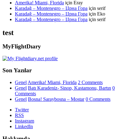
Amerika! Miami, Florida
için
Eray
Karadağ – Montenegro – Црна Гора
için
serif
Karadağ – Montenegro – Црна Гора
için
Eko
Karadağ – Montenegro – Црна Гора
için
serif
test
MyFlightDıary
Son Yazılar
Genel
Amerika! Miami, Florida
2 Comments
Genel
Batı Karadeniz- Sinop, Kastamonu, Bartın
0
Comments
Genel
Bosna! Saraybosna – Mostar
0 Comments
Twitter
RSS
Instagram
LinkedIn
Hakkımda