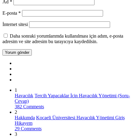
Ad
*
E-posta
*
İnternet sitesi
Daha sonraki yorumlarımda kullanılması için adım, e-posta
adresim ve site adresim bu tarayıcıya kaydedilsin.
1
Havacılık
Tercih Yapacaklar İçin Havacılık Yönetimi (Soru-
Cevap)
382 Comments
2
Hakkımda
Kocaeli Üniversitesi Havacılık Yönetimi Giriş
Hikayem
29 Comments
3