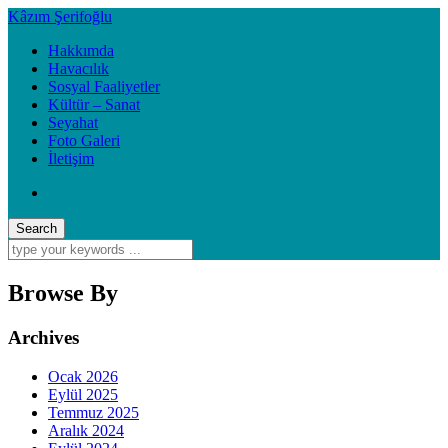
Kâzım Şerifoğlu
Hakkımda
Havacılık
Sosyal Faaliyetler
Kültür – Sanat
Seyahat
Foto Galeri
İletişim
Browse By
Archives
Ocak 2026
Eylül 2025
Temmuz 2025
Aralık 2024