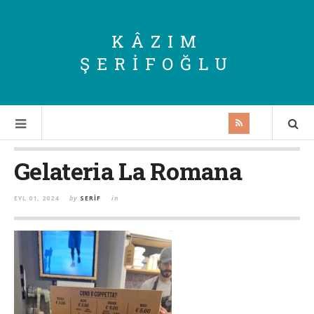
KÂZIM
ŞERIFOĞLU
Gelateria La Romana
EYL 01, 2024
by
SERIF
in