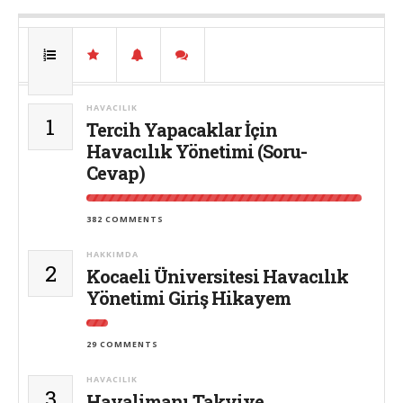
HAVACILIK
1
Tercih Yapacaklar İçin
Havacılık Yönetimi (Soru-
Cevap)
382 COMMENTS
HAKKIMDA
2
Kocaeli Üniversitesi Havacılık
Yönetimi Giriş Hikayem
29 COMMENTS
HAVACILIK
3
Havalimanı Takviye