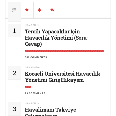
HAVACILIK
1
Tercih Yapacaklar İçin
Havacılık Yönetimi (Soru-
Cevap)
382 COMMENTS
HAKKIMDA
2
Kocaeli Üniversitesi Havacılık
Yönetimi Giriş Hikayem
29 COMMENTS
HAVACILIK
3
Havalimanı Takviye
Çalışmalarım