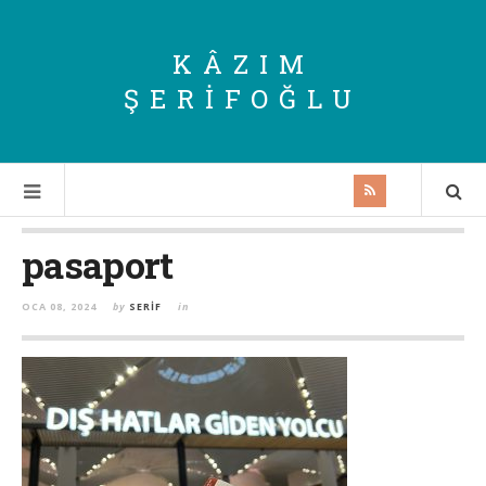
KÂZIM
ŞERIFOĞLU
pasaport
OCA 08, 2024
by
SERIF
in