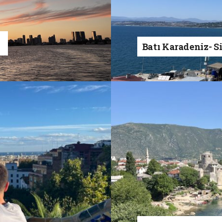
a
Batı Karadeniz- S