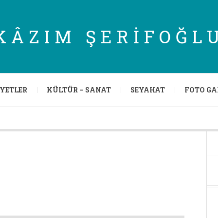
KÂZIM ŞERIFOĞL
IYETLER
KÜLTÜR – SANAT
SEYAHAT
FOTO GA