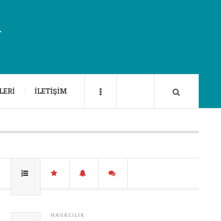
U
LERI
İLETIŞIM
HAVACILIK