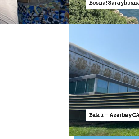
Bosna! Saraybosn
Bakü – AzərbayC