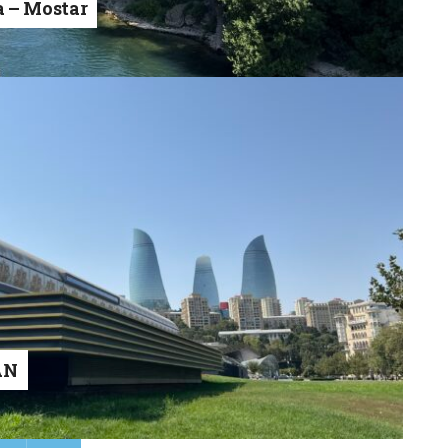
a – Mostar
AN