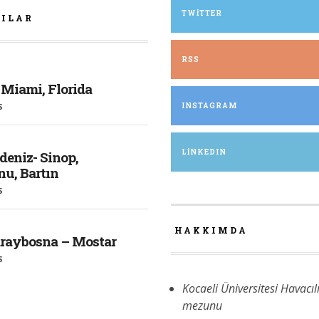
TWITTER
ZILAR
RSS
 Miami, Florida
S
INSTAGRAM
LINKEDIN
deniz- Sinop,
u, Bartın
S
HAKKIMDA
araybosna – Mostar
S
Kocaeli Üniversitesi Havacıl
mezunu