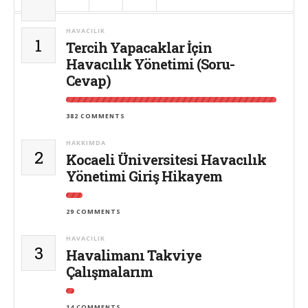
HAVACILIK
1
Tercih Yapacaklar İçin
Havacılık Yönetimi (Soru-
Cevap)
382 COMMENTS
HAKKIMDA
2
Kocaeli Üniversitesi Havacılık
Yönetimi Giriş Hikayem
29 COMMENTS
HAVACILIK
3
Havalimanı Takviye
Çalışmalarım
14 COMMENTS