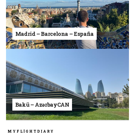
Madrid – Barcelona – España
Bakü – AzərbayCAN
MYFLIGHTDIARY