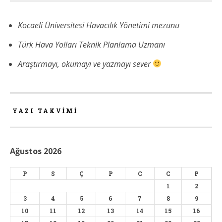
Kocaeli Üniversitesi Havacılık Yönetimi mezunu
Türk Hava Yolları Teknik Planlama Uzmanı
Araştırmayı, okumayı ve yazmayı sever
YAZI TAKVIMI
Ağustos 2026
P
S
Ç
P
C
C
P
1
2
3
4
5
6
7
8
9
10
11
12
13
14
15
16