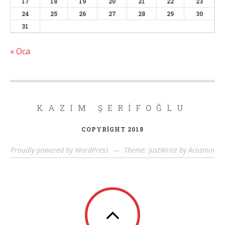
17
18
19
20
21
22
23
24
25
26
27
28
29
30
31
« Oca
KAZIM ŞERIFOĞLU
COPYRIGHT 2018
Proudly powered by WordPress
—
Theme: JustWrite by
Acosmin