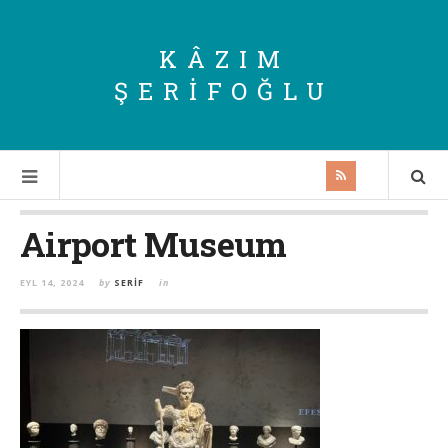
KÂZIM
ŞERIFOĞLU
Airport Museum
EYL 14, 2024
by
SERIF
in