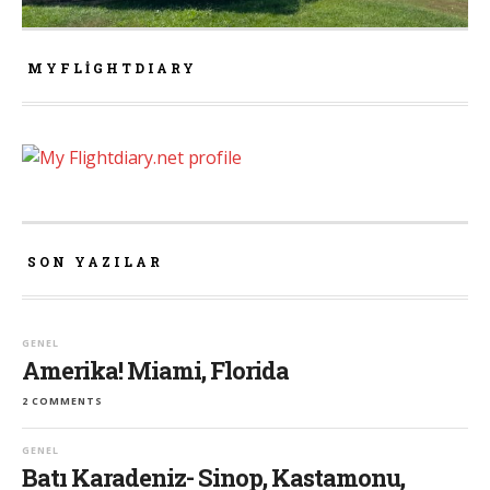
MYFLIGHTDIARY
SON YAZILAR
GENEL
Amerika! Miami, Florida
2 COMMENTS
GENEL
Batı Karadeniz- Sinop, Kastamonu,