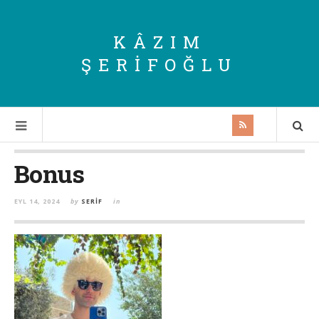
KÂZIM
ŞERIFOĞLU
Bonus
EYL 14, 2024
by
SERIF
in