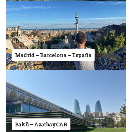
Madrid – Barcelona – España
Bakü – AzərbayCAN