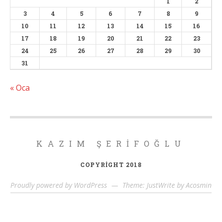
1
2
3
4
5
6
7
8
9
10
11
12
13
14
15
16
17
18
19
20
21
22
23
24
25
26
27
28
29
30
31
« Oca
KAZIM ŞERIFOĞLU
COPYRIGHT 2018
Proudly powered by WordPress
—
Theme: JustWrite by
Acosmin