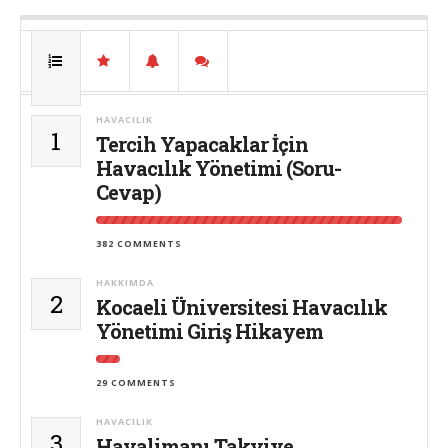
HAVACILIK
1
Tercih Yapacaklar İçin
Havacılık Yönetimi (Soru-
Cevap)
382 COMMENTS
HAKKIMDA
2
Kocaeli Üniversitesi Havacılık
Yönetimi Giriş Hikayem
29 COMMENTS
HAVACILIK
3
Havalimanı Takviye