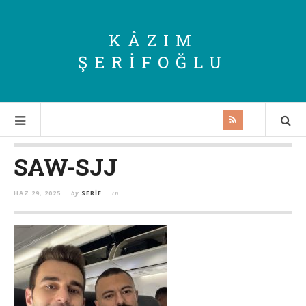
KÂZIM
ŞERIFOĞLU
SAW-SJJ
HAZ 29, 2025
by
SERIF
in