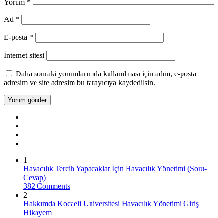
Yorum
*
Ad
*
E-posta
*
İnternet sitesi
Daha sonraki yorumlarımda kullanılması için adım, e-posta
adresim ve site adresim bu tarayıcıya kaydedilsin.
1
Havacılık
Tercih Yapacaklar İçin Havacılık Yönetimi (Soru-
Cevap)
382 Comments
2
Hakkımda
Kocaeli Üniversitesi Havacılık Yönetimi Giriş
Hikayem