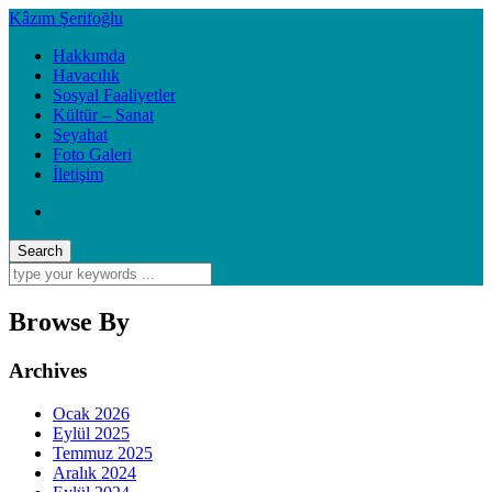
Kâzım Şerifoğlu
Hakkımda
Havacılık
Sosyal Faaliyetler
Kültür – Sanat
Seyahat
Foto Galeri
İletişim
Browse By
Archives
Ocak 2026
Eylül 2025
Temmuz 2025
Aralık 2024