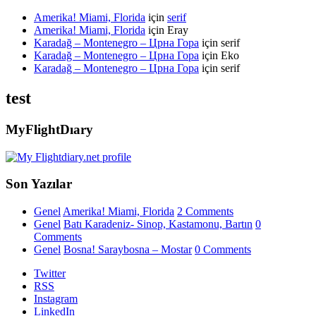
Amerika! Miami, Florida
için
serif
Amerika! Miami, Florida
için
Eray
Karadağ – Montenegro – Црна Гора
için
serif
Karadağ – Montenegro – Црна Гора
için
Eko
Karadağ – Montenegro – Црна Гора
için
serif
test
MyFlightDıary
Son Yazılar
Genel
Amerika! Miami, Florida
2 Comments
Genel
Batı Karadeniz- Sinop, Kastamonu, Bartın
0
Comments
Genel
Bosna! Saraybosna – Mostar
0 Comments
Twitter
RSS
Instagram
LinkedIn