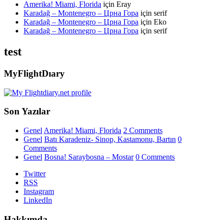
Amerika! Miami, Florida
için
Eray
Karadağ – Montenegro – Црна Гора
için
serif
Karadağ – Montenegro – Црна Гора
için
Eko
Karadağ – Montenegro – Црна Гора
için
serif
test
MyFlightDıary
Son Yazılar
Genel
Amerika! Miami, Florida
2 Comments
Genel
Batı Karadeniz- Sinop, Kastamonu, Bartın
0
Comments
Genel
Bosna! Saraybosna – Mostar
0 Comments
Twitter
RSS
Instagram
LinkedIn
Hakkımda