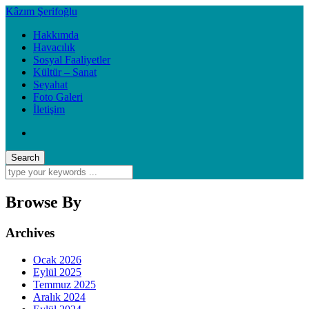
Kâzım Şerifoğlu
Hakkımda
Havacılık
Sosyal Faaliyetler
Kültür – Sanat
Seyahat
Foto Galeri
İletişim
Browse By
Archives
Ocak 2026
Eylül 2025
Temmuz 2025
Aralık 2024