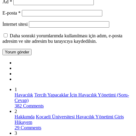
Ad
*
E-posta
*
İnternet sitesi
Daha sonraki yorumlarımda kullanılması için adım, e-posta
adresim ve site adresim bu tarayıcıya kaydedilsin.
1
Havacılık
Tercih Yapacaklar İçin Havacılık Yönetimi (Soru-
Cevap)
382 Comments
2
Hakkımda
Kocaeli Üniversitesi Havacılık Yönetimi Giriş
Hikayem
29 Comments
3