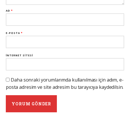
AD
*
E-POSTA
*
İNTERNET SITESI
Daha sonraki yorumlarımda kullanılması için adım, e-
posta adresim ve site adresim bu tarayıcıya kaydedilsin.