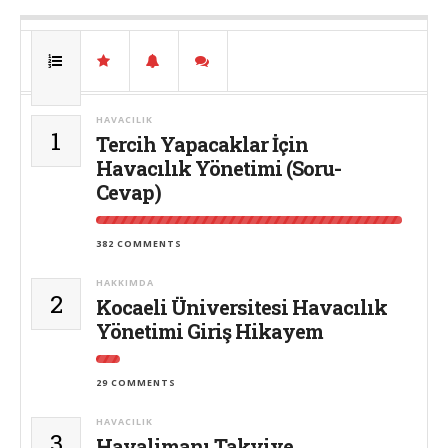
HAVACILIK
1
Tercih Yapacaklar İçin
Havacılık Yönetimi (Soru-
Cevap)
382 COMMENTS
HAKKIMDA
2
Kocaeli Üniversitesi Havacılık
Yönetimi Giriş Hikayem
29 COMMENTS
HAVACILIK
3
Havalimanı Takviye