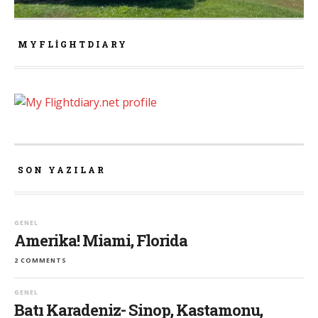
MYFLIGHTDIARY
SON YAZILAR
GENEL
Amerika! Miami, Florida
2 COMMENTS
GENEL
Batı Karadeniz- Sinop, Kastamonu,