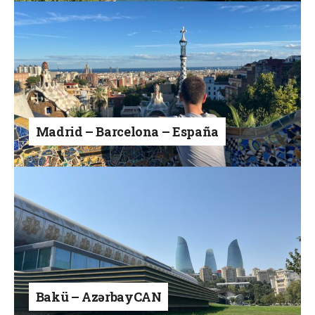
Madrid – Barcelona – España
Bakü – AzərbayCAN