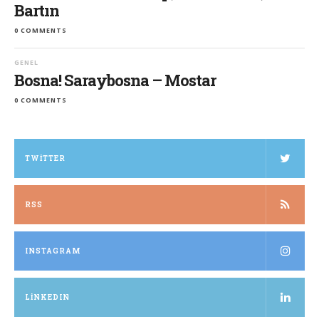
Bartın
0 COMMENTS
GENEL
Bosna! Saraybosna – Mostar
0 COMMENTS
TWITTER
RSS
INSTAGRAM
LINKEDIN