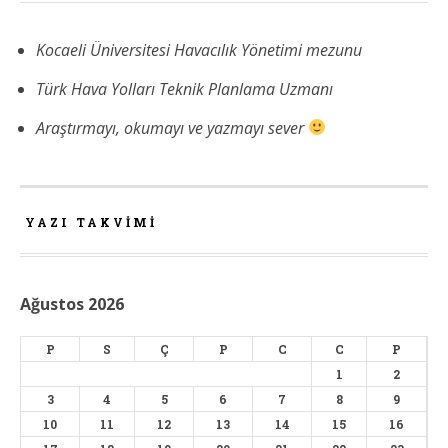
Kocaeli Üniversitesi Havacılık Yönetimi mezunu
Türk Hava Yolları Teknik Planlama Uzmanı
Araştırmayı, okumayı ve yazmayı sever
YAZI TAKVIMI
Ağustos 2026
P
S
Ç
P
C
C
P
1
2
3
4
5
6
7
8
9
10
11
12
13
14
15
16