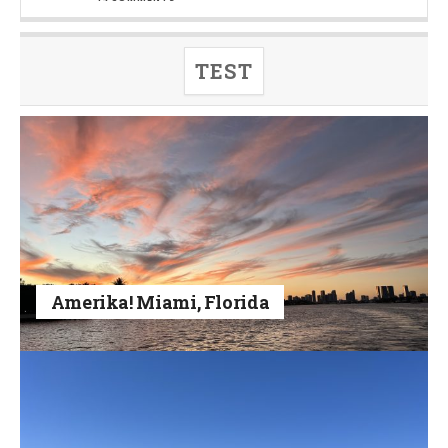
TEST
Amerika! Miami, Florida