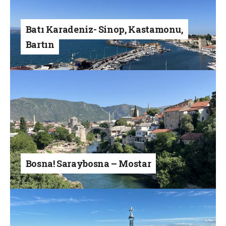
Batı Karadeniz- Sinop, Kastamonu,
Bartın
Bosna! Saraybosna – Mostar