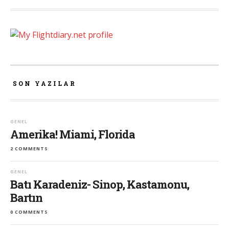
SON YAZILAR
GENEL
Amerika! Miami, Florida
2 COMMENTS
GENEL
Batı Karadeniz- Sinop, Kastamonu,
Bartın
0 COMMENTS