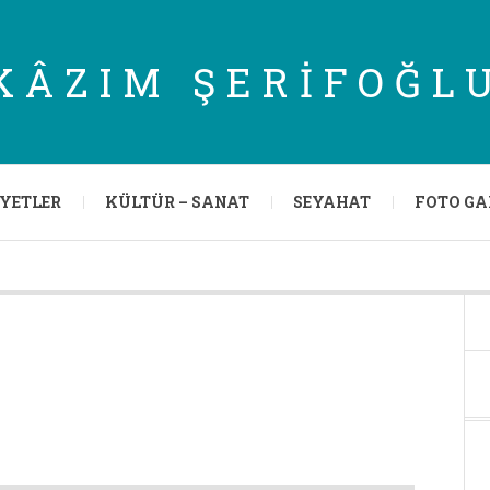
KÂZIM ŞERIFOĞL
IYETLER
KÜLTÜR – SANAT
SEYAHAT
FOTO GA