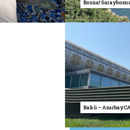
Bosna! Saraybosn
Bakü – AzərbayC