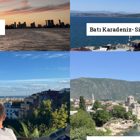
a
Batı Karadeniz- S