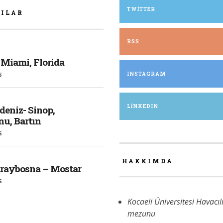
TWITTER
ZILAR
RSS
 Miami, Florida
S
INSTAGRAM
LINKEDIN
deniz- Sinop,
u, Bartın
S
HAKKIMDA
araybosna – Mostar
S
Kocaeli Üniversitesi Havacıl
mezunu