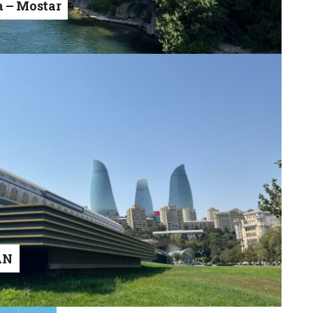
a – Mostar
AN