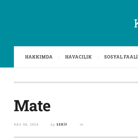
HAKKIMDA
HAVACILIK
SOSYAL FAAL
Mate
KAS 06, 2024
by
SERIF
in