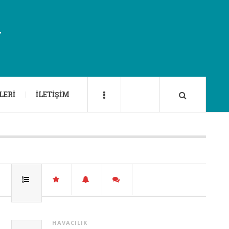
U
LERI
İLETIŞIM
HAVACILIK