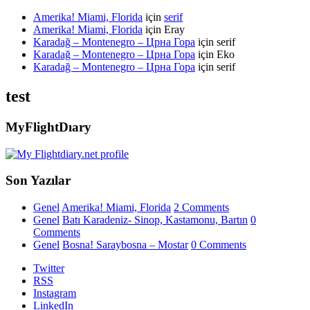
Amerika! Miami, Florida
için
serif
Amerika! Miami, Florida
için
Eray
Karadağ – Montenegro – Црна Гора
için
serif
Karadağ – Montenegro – Црна Гора
için
Eko
Karadağ – Montenegro – Црна Гора
için
serif
test
MyFlightDıary
Son Yazılar
Genel
Amerika! Miami, Florida
2 Comments
Genel
Batı Karadeniz- Sinop, Kastamonu, Bartın
0
Comments
Genel
Bosna! Saraybosna – Mostar
0 Comments
Twitter
RSS
Instagram
LinkedIn