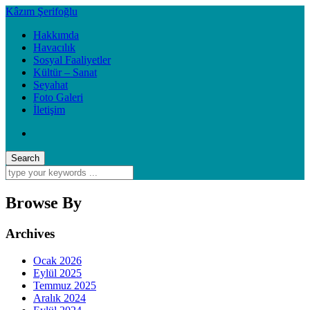
Kâzım Şerifoğlu
Hakkımda
Havacılık
Sosyal Faaliyetler
Kültür – Sanat
Seyahat
Foto Galeri
İletişim
Browse By
Archives
Ocak 2026
Eylül 2025
Temmuz 2025
Aralık 2024