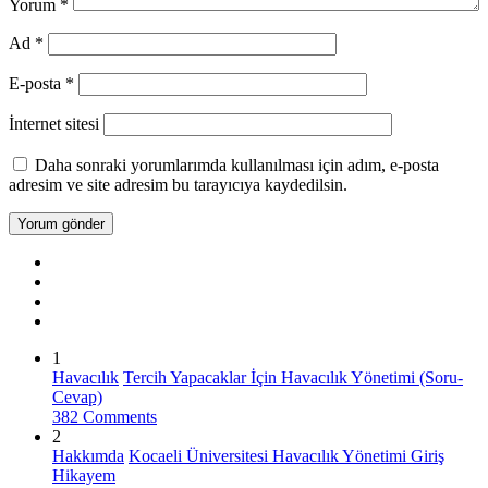
Yorum
*
Ad
*
E-posta
*
İnternet sitesi
Daha sonraki yorumlarımda kullanılması için adım, e-posta
adresim ve site adresim bu tarayıcıya kaydedilsin.
1
Havacılık
Tercih Yapacaklar İçin Havacılık Yönetimi (Soru-
Cevap)
382 Comments
2
Hakkımda
Kocaeli Üniversitesi Havacılık Yönetimi Giriş
Hikayem