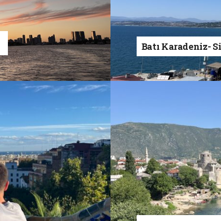
a
Batı Karadeniz- S