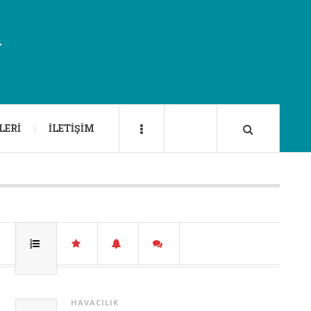
U
LERI
İLETIŞIM
HAVACILIK