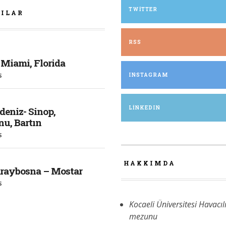
TWITTER
ZILAR
RSS
 Miami, Florida
S
INSTAGRAM
LINKEDIN
deniz- Sinop,
u, Bartın
S
HAKKIMDA
araybosna – Mostar
S
Kocaeli Üniversitesi Havacıl
mezunu