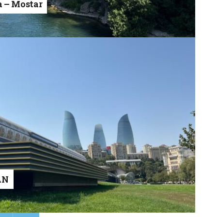
a – Mostar
AN