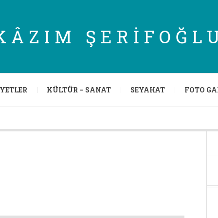
KÂZIM ŞERIFOĞL
IYETLER
KÜLTÜR – SANAT
SEYAHAT
FOTO GA