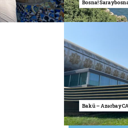
Bosna! Saraybosn
Bakü – AzərbayC