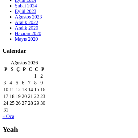
Eylül 2024
Şubat 2024
Eylül 2023
Ağustos 2023
Aralık 2022
Aralık 2020
Haziran 2020
Mayıs 2020
Calendar
Ağustos 2026
P
S
Ç
P
C
C
P
1
2
3
4
5
6
7
8
9
10
11
12
13
14
15
16
17
18
19
20
21
22
23
24
25
26
27
28
29
30
31
« Oca
Yeah