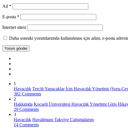
Ad
*
E-posta
*
İnternet sitesi
Daha sonraki yorumlarımda kullanılması için adım, e-posta adresim
1
Havacılık
Tercih Yapacaklar İçin Havacılık Yönetimi (Soru-Ce
382 Comments
2
Hakkımda
Kocaeli Üniversitesi Havacılık Yönetimi Giriş Hik
29 Comments
3
Havacılık
Havalimanı Takviye Çalışmalarım
14 Comments