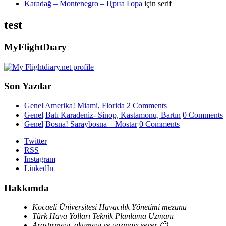
Karadağ – Montenegro – Црна Гора
için
serif
test
MyFlightDıary
Son Yazılar
Genel
Amerika! Miami, Florida
2 Comments
Genel
Batı Karadeniz- Sinop, Kastamonu, Bartın
0 Comments
Genel
Bosna! Saraybosna – Mostar
0 Comments
Twitter
RSS
Instagram
LinkedIn
Hakkımda
Kocaeli Üniversitesi Havacılık Yönetimi mezunu
Türk Hava Yolları Teknik Planlama Uzmanı
Araştırmayı, okumayı ve yazmayı sever 🙂