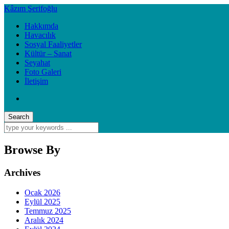
Kâzım Şerifoğlu
Hakkımda
Havacılık
Sosyal Faaliyetler
Kültür – Sanat
Seyahat
Foto Galeri
İletişim
Browse By
Archives
Ocak 2026
Eylül 2025
Temmuz 2025
Aralık 2024