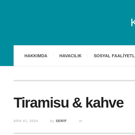
HAKKIMDA
HAVACILIK
SOSYAL FAALIYET
Tiramisu & kahve
ARA 01, 2024
by
SERIF
in