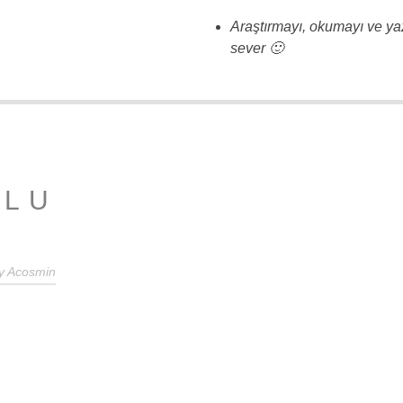
Araştırmayı, okumayı ve y
sever 🙂
ĞLU
y
Acosmin