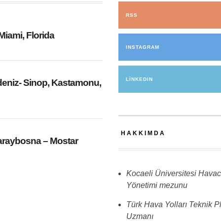
RSS
Miami, Florida
S
INSTAGRAM
LINKEDIN
deniz- Sinop, Kastamonu,
S
HAKKIMDA
araybosna – Mostar
S
Kocaeli Üniversitesi Havacı
Yönetimi mezunu
Türk Hava Yolları Teknik 
Uzmanı