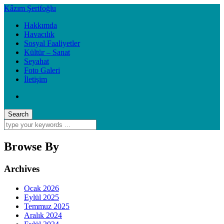
Kâzım Şerifoğlu
Hakkımda
Havacılık
Sosyal Faaliyetler
Kültür – Sanat
Seyahat
Foto Galeri
İletişim
Browse By
Archives
Ocak 2026
Eylül 2025
Temmuz 2025
Aralık 2024