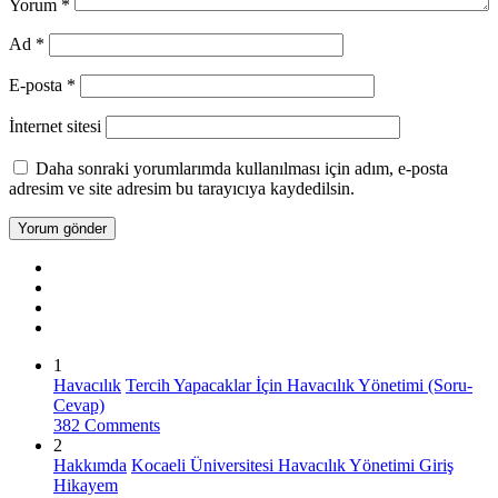
Yorum
*
Ad
*
E-posta
*
İnternet sitesi
Daha sonraki yorumlarımda kullanılması için adım, e-posta
adresim ve site adresim bu tarayıcıya kaydedilsin.
1
Havacılık
Tercih Yapacaklar İçin Havacılık Yönetimi (Soru-
Cevap)
382 Comments
2
Hakkımda
Kocaeli Üniversitesi Havacılık Yönetimi Giriş
Hikayem