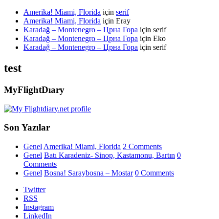
Amerika! Miami, Florida
için
serif
Amerika! Miami, Florida
için
Eray
Karadağ – Montenegro – Црна Гора
için
serif
Karadağ – Montenegro – Црна Гора
için
Eko
Karadağ – Montenegro – Црна Гора
için
serif
test
MyFlightDıary
Son Yazılar
Genel
Amerika! Miami, Florida
2 Comments
Genel
Batı Karadeniz- Sinop, Kastamonu, Bartın
0
Comments
Genel
Bosna! Saraybosna – Mostar
0 Comments
Twitter
RSS
Instagram
LinkedIn