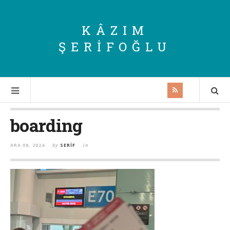
KÂZIM
ŞERIFOĞLU
boarding
ARA 08, 2024
by
SERIF
in