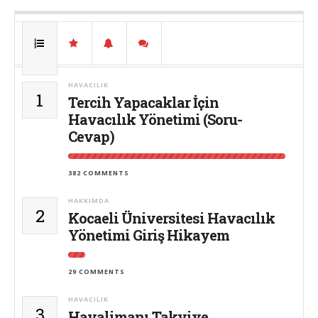
HAVACILIK
1
Tercih Yapacaklar İçin
Havacılık Yönetimi (Soru-
Cevap)
382 COMMENTS
HAKKIMDA
2
Kocaeli Üniversitesi Havacılık
Yönetimi Giriş Hikayem
29 COMMENTS
HAVACILIK
3
Havalimanı Takviye