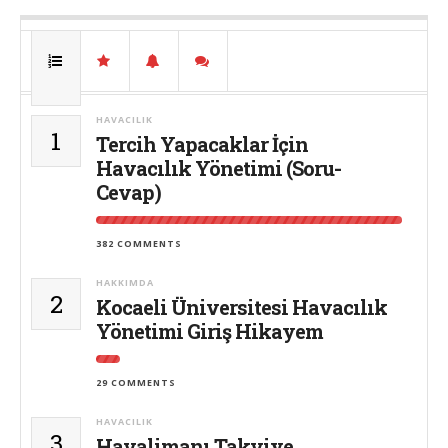
HAVACILIK
1
Tercih Yapacaklar İçin
Havacılık Yönetimi (Soru-
Cevap)
382 COMMENTS
HAKKIMDA
2
Kocaeli Üniversitesi Havacılık
Yönetimi Giriş Hikayem
29 COMMENTS
HAVACILIK
3
Havalimanı Takviye