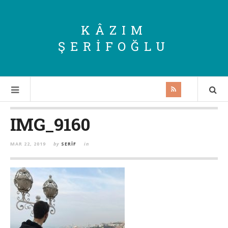
KÂZIM
ŞERIFOĞLU
IMG_9160
MAR 22, 2019
by
SERIF
in