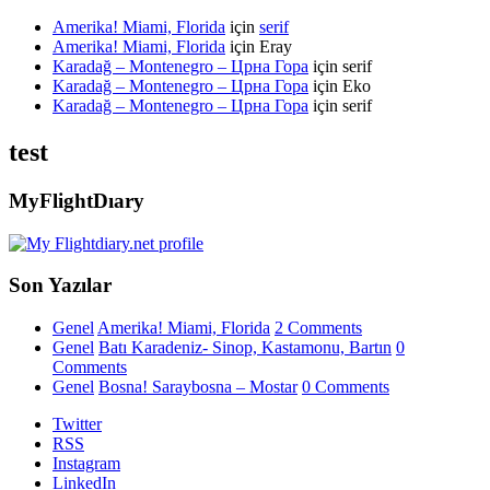
Amerika! Miami, Florida
için
serif
Amerika! Miami, Florida
için
Eray
Karadağ – Montenegro – Црна Гора
için
serif
Karadağ – Montenegro – Црна Гора
için
Eko
Karadağ – Montenegro – Црна Гора
için
serif
test
MyFlightDıary
Son Yazılar
Genel
Amerika! Miami, Florida
2 Comments
Genel
Batı Karadeniz- Sinop, Kastamonu, Bartın
0
Comments
Genel
Bosna! Saraybosna – Mostar
0 Comments
Twitter
RSS
Instagram
LinkedIn