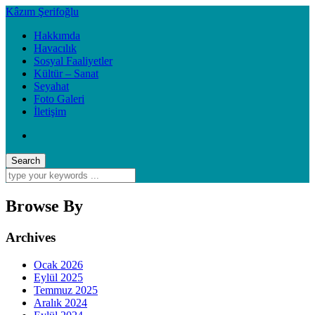
Kâzım Şerifoğlu
Hakkımda
Havacılık
Sosyal Faaliyetler
Kültür – Sanat
Seyahat
Foto Galeri
İletişim
Browse By
Archives
Ocak 2026
Eylül 2025
Temmuz 2025
Aralık 2024