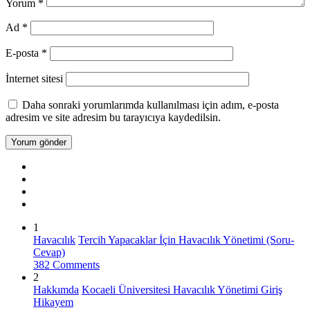
Yorum
*
Ad
*
E-posta
*
İnternet sitesi
Daha sonraki yorumlarımda kullanılması için adım, e-posta
adresim ve site adresim bu tarayıcıya kaydedilsin.
1
Havacılık
Tercih Yapacaklar İçin Havacılık Yönetimi (Soru-
Cevap)
382 Comments
2
Hakkımda
Kocaeli Üniversitesi Havacılık Yönetimi Giriş
Hikayem