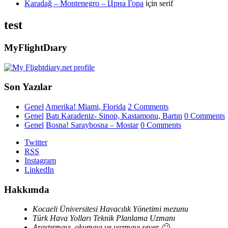
Karadağ – Montenegro – Црна Гора
için
serif
test
MyFlightDıary
Son Yazılar
Genel
Amerika! Miami, Florida
2 Comments
Genel
Batı Karadeniz- Sinop, Kastamonu, Bartın
0 Comments
Genel
Bosna! Saraybosna – Mostar
0 Comments
Twitter
RSS
Instagram
LinkedIn
Hakkımda
Kocaeli Üniversitesi Havacılık Yönetimi mezunu
Türk Hava Yolları Teknik Planlama Uzmanı
Araştırmayı, okumayı ve yazmayı sever 🙂