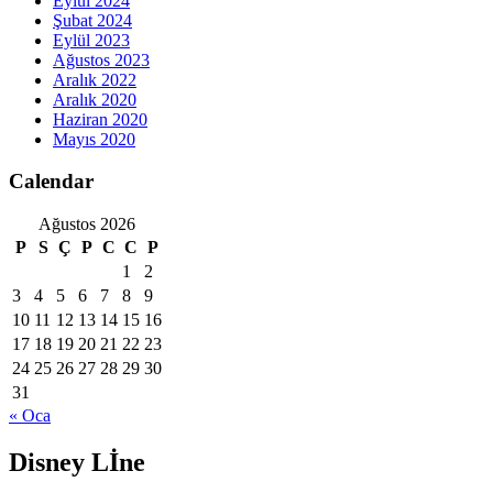
Eylül 2024
Şubat 2024
Eylül 2023
Ağustos 2023
Aralık 2022
Aralık 2020
Haziran 2020
Mayıs 2020
Calendar
Ağustos 2026
P
S
Ç
P
C
C
P
1
2
3
4
5
6
7
8
9
10
11
12
13
14
15
16
17
18
19
20
21
22
23
24
25
26
27
28
29
30
31
« Oca
Disney Lİne