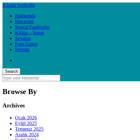
Kâzım Şerifoğlu
Hakkımda
Havacılık
Sosyal Faaliyetler
Kültür – Sanat
Seyahat
Foto Galeri
İletişim
Browse By
Archives
Ocak 2026
Eylül 2025
Temmuz 2025
Aralık 2024