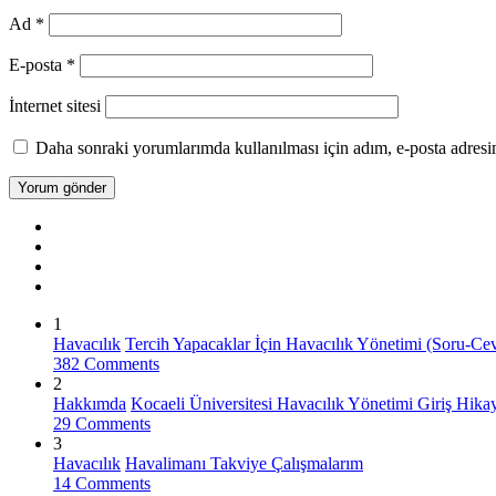
Ad
*
E-posta
*
İnternet sitesi
Daha sonraki yorumlarımda kullanılması için adım, e-posta adresim
1
Havacılık
Tercih Yapacaklar İçin Havacılık Yönetimi (Soru-Ce
382 Comments
2
Hakkımda
Kocaeli Üniversitesi Havacılık Yönetimi Giriş Hik
29 Comments
3
Havacılık
Havalimanı Takviye Çalışmalarım
14 Comments