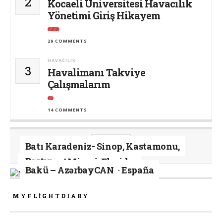
2
Kocaeli Üniversitesi Havacılık
Yönetimi Giriş Hikayem
29 COMMENTS
HAVACILIK
3
Havalimanı Takviye
Çalışmalarım
14 COMMENTS
TEST
Batı Karadeniz- Sinop, Kastamonu,
Bartın
Amerika! Miami, Florida
Madrid – Barcelona – España
Bakü – AzərbayCAN
Bosna! Saraybosna – Mostar
MYFLIGHTDIARY