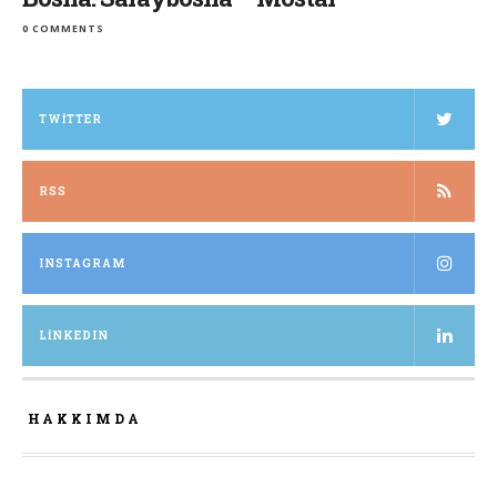
0 COMMENTS
TWITTER
RSS
INSTAGRAM
LINKEDIN
HAKKIMDA