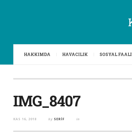
HAKKIMDA
HAVACILIK
SOSYAL FAAL
IMG_8407
KAS 16, 2018
by
SERIF
in