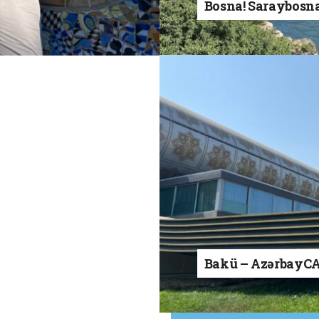
Bosna! Saraybosn
Bakü – AzərbayC