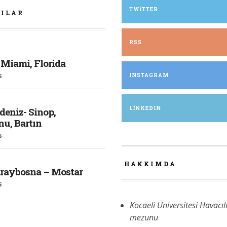
TWITTER
ZILAR
RSS
 Miami, Florida
S
INSTAGRAM
LINKEDIN
deniz- Sinop,
u, Bartın
S
HAKKIMDA
araybosna – Mostar
S
Kocaeli Üniversitesi Havacıl
mezunu