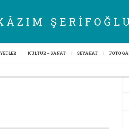
KÂZIM ŞERIFOĞL
IYETLER
KÜLTÜR – SANAT
SEYAHAT
FOTO GA