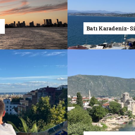
a
Batı Karadeniz- S