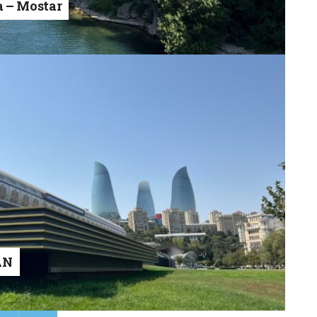
a – Mostar
AN