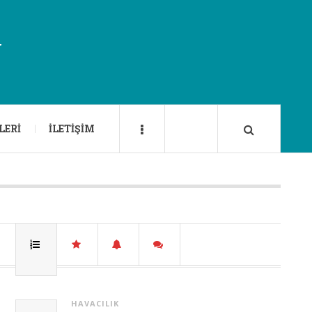
U
LERI
İLETIŞIM
HAVACILIK