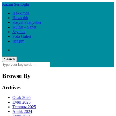
Kâzım Şerifoğlu
Hakkımda
Havacılık
Sosyal Faaliyetler
Kültür – Sanat
Seyahat
Foto Galeri
İletişim
Browse By
Archives
Ocak 2026
Eylül 2025
Temmuz 2025
Aralık 2024