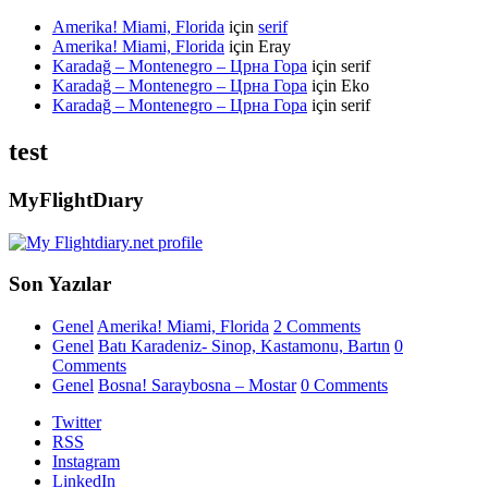
Amerika! Miami, Florida
için
serif
Amerika! Miami, Florida
için
Eray
Karadağ – Montenegro – Црна Гора
için
serif
Karadağ – Montenegro – Црна Гора
için
Eko
Karadağ – Montenegro – Црна Гора
için
serif
test
MyFlightDıary
Son Yazılar
Genel
Amerika! Miami, Florida
2 Comments
Genel
Batı Karadeniz- Sinop, Kastamonu, Bartın
0
Comments
Genel
Bosna! Saraybosna – Mostar
0 Comments
Twitter
RSS
Instagram
LinkedIn