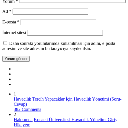
Yorum
*
Ad
*
E-posta
*
İnternet sitesi
Daha sonraki yorumlarımda kullanılması için adım, e-posta
adresim ve site adresim bu tarayıcıya kaydedilsin.
1
Havacılık
Tercih Yapacaklar İçin Havacılık Yönetimi (Soru-
Cevap)
382 Comments
2
Hakkımda
Kocaeli Üniversitesi Havacılık Yönetimi Giriş
Hikayem