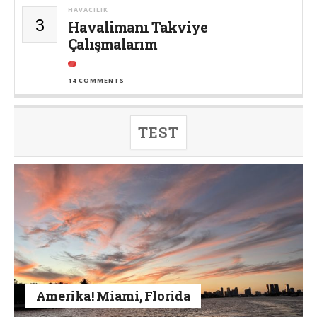
HAVACILIK
3
Havalimanı Takviye
Çalışmalarım
14 COMMENTS
TEST
Amerika! Miami, Florida