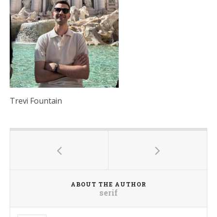
Trevi Fountain
ABOUT THE AUTHOR
serif