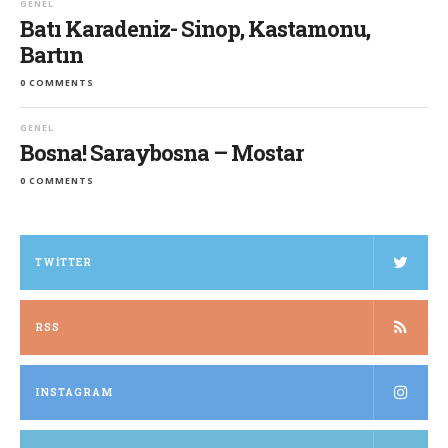
GENEL
Batı Karadeniz- Sinop, Kastamonu,
Bartın
0 COMMENTS
GENEL
Bosna! Saraybosna – Mostar
0 COMMENTS
TWITTER
RSS
INSTAGRAM