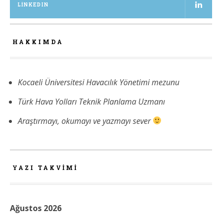
LINKEDIN
HAKKIMDA
Kocaeli Üniversitesi Havacılık Yönetimi mezunu
Türk Hava Yolları Teknik Planlama Uzmanı
Araştırmayı, okumayı ve yazmayı sever
YAZI TAKVIMI
Ağustos 2026