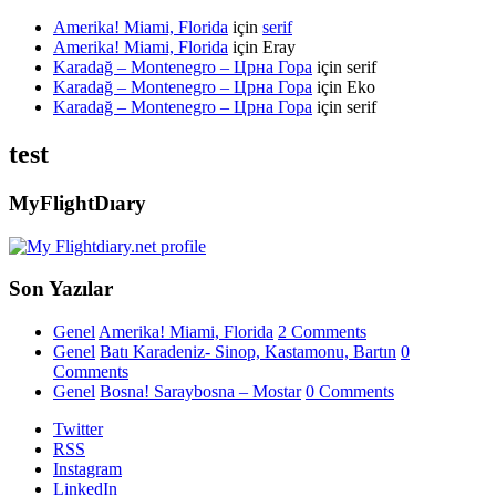
Amerika! Miami, Florida
için
serif
Amerika! Miami, Florida
için
Eray
Karadağ – Montenegro – Црна Гора
için
serif
Karadağ – Montenegro – Црна Гора
için
Eko
Karadağ – Montenegro – Црна Гора
için
serif
test
MyFlightDıary
Son Yazılar
Genel
Amerika! Miami, Florida
2 Comments
Genel
Batı Karadeniz- Sinop, Kastamonu, Bartın
0
Comments
Genel
Bosna! Saraybosna – Mostar
0 Comments
Twitter
RSS
Instagram
LinkedIn