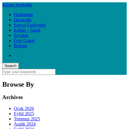
Kâzım Şerifoğlu
Hakkımda
Havacılık
Sosyal Faaliyetler
Kültür – Sanat
Seyahat
Foto Galeri
İletişim
Browse By
Archives
Ocak 2026
Eylül 2025
Temmuz 2025
Aralık 2024