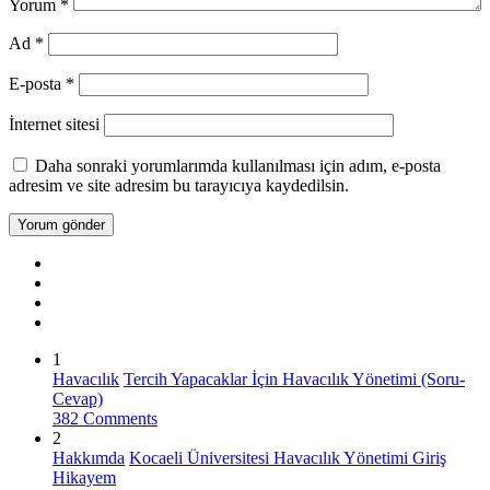
Yorum
*
Ad
*
E-posta
*
İnternet sitesi
Daha sonraki yorumlarımda kullanılması için adım, e-posta
adresim ve site adresim bu tarayıcıya kaydedilsin.
1
Havacılık
Tercih Yapacaklar İçin Havacılık Yönetimi (Soru-
Cevap)
382 Comments
2
Hakkımda
Kocaeli Üniversitesi Havacılık Yönetimi Giriş
Hikayem