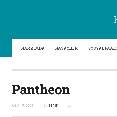
HAKKIMDA
HAVACILIK
SOSYAL FAAL
Pantheon
AĞU 17, 2024
by
SERIF
in