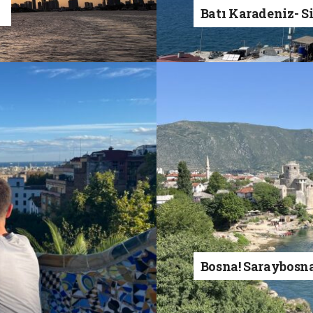
a
Batı Karadeniz- S
Bosna! Saraybosn