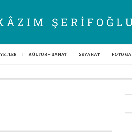
KÂZIM ŞERIFOĞL
IYETLER
KÜLTÜR – SANAT
SEYAHAT
FOTO GA