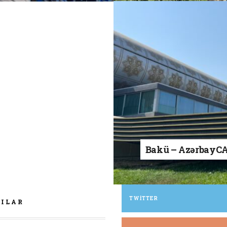
Bakü – AzərbayC
TWITTER
ZILAR