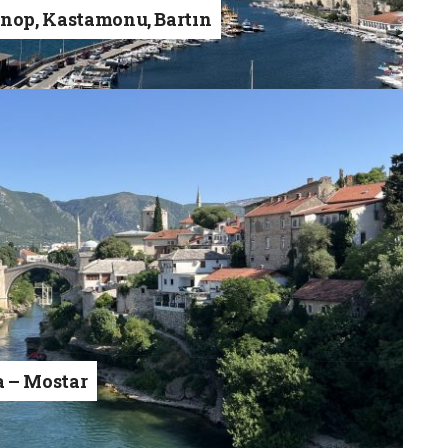
inop, Kastamonu, Bartın
a – Mostar