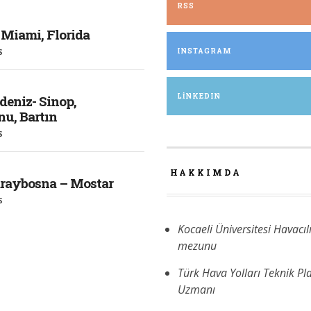
RSS
 Miami, Florida
S
INSTAGRAM
LINKEDIN
deniz- Sinop,
u, Bartın
S
HAKKIMDA
araybosna – Mostar
S
Kocaeli Üniversitesi Havacıl
mezunu
Türk Hava Yolları Teknik P
Uzmanı