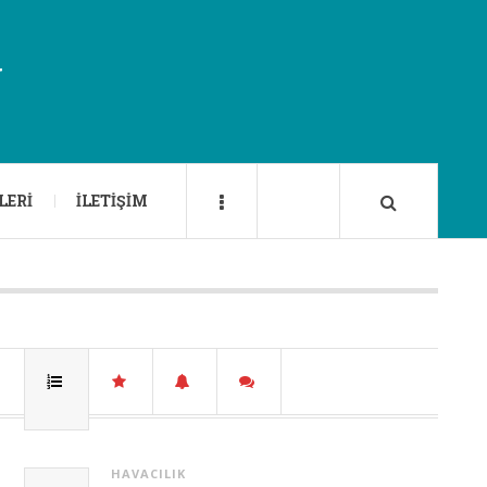
U
LERI
İLETIŞIM
HAVACILIK