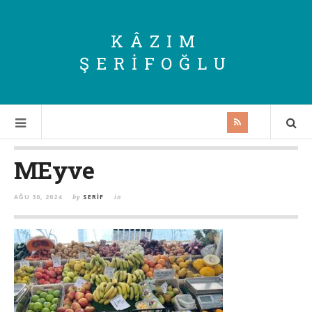
KÂZIM
ŞERIFOĞLU
MEyve
AĞU 30, 2024
by
SERIF
in