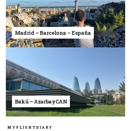
Madrid – Barcelona – España
Bakü – AzərbayCAN
MYFLIGHTDIARY