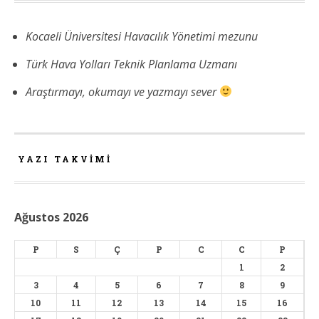
Kocaeli Üniversitesi Havacılık Yönetimi mezunu
Türk Hava Yolları Teknik Planlama Uzmanı
Araştırmayı, okumayı ve yazmayı sever
YAZI TAKVIMI
Ağustos 2026
P
S
Ç
P
C
C
P
1
2
3
4
5
6
7
8
9
10
11
12
13
14
15
16