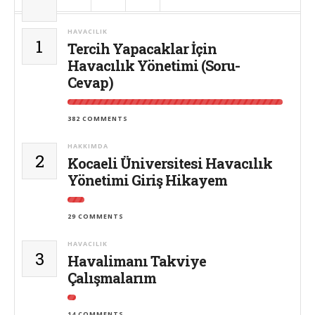
HAVACILIK
1
Tercih Yapacaklar İçin
Havacılık Yönetimi (Soru-
Cevap)
382 COMMENTS
HAKKIMDA
2
Kocaeli Üniversitesi Havacılık
Yönetimi Giriş Hikayem
29 COMMENTS
HAVACILIK
3
Havalimanı Takviye
Çalışmalarım
14 COMMENTS