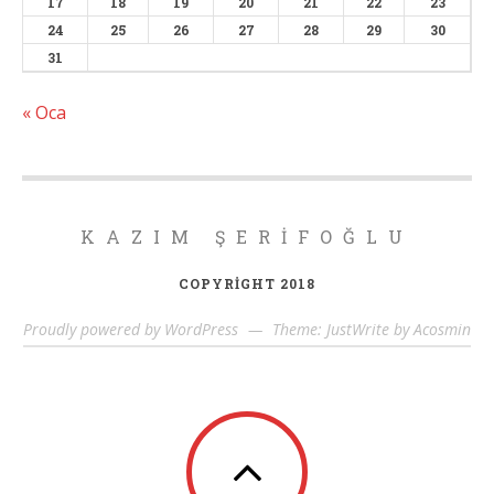
17
18
19
20
21
22
23
24
25
26
27
28
29
30
31
« Oca
KAZIM ŞERIFOĞLU
COPYRIGHT 2018
Proudly powered by WordPress
—
Theme: JustWrite by
Acosmin