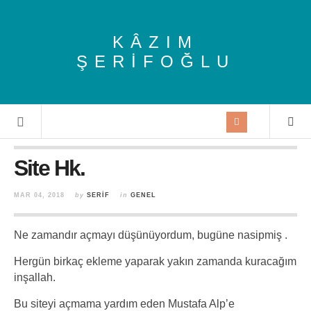
KÂZIM
ŞERIFOĞLU
Site Hk.
MAR 04, 2018
by
SERIF
in
GENEL
Ne zamandır açmayı düşünüyordum, bugüne nasipmiş .
Hergün birkaç ekleme yaparak yakın zamanda kuracağım
inşallah.
Bu siteyi açmama yardım eden Mustafa Alp’e