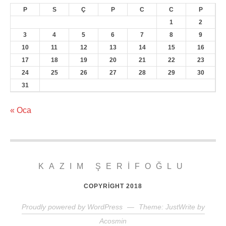
P
S
Ç
P
C
C
P
1
2
3
4
5
6
7
8
9
10
11
12
13
14
15
16
17
18
19
20
21
22
23
24
25
26
27
28
29
30
31
« Oca
KAZIM ŞERIFOĞLU
COPYRIGHT 2018
Proudly powered by WordPress
—
Theme: JustWrite by
Acosmin