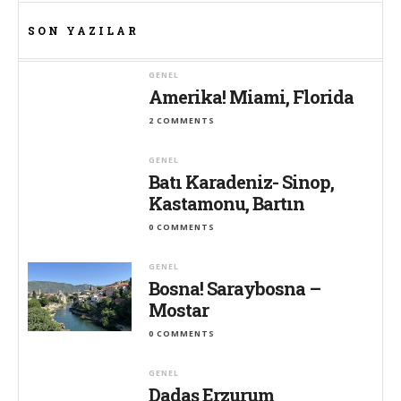
SON YAZILAR
GENEL
Amerika! Miami, Florida
2 COMMENTS
GENEL
Batı Karadeniz- Sinop,
Kastamonu, Bartın
0 COMMENTS
GENEL
Bosna! Saraybosna –
Mostar
0 COMMENTS
GENEL
Dadaş Erzurum