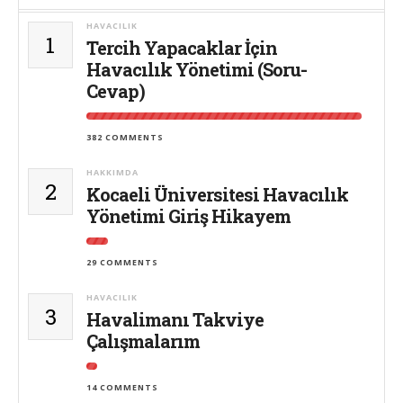
HAVACILIK
1
Tercih Yapacaklar İçin
Havacılık Yönetimi (Soru-
Cevap)
382 COMMENTS
HAKKIMDA
2
Kocaeli Üniversitesi Havacılık
Yönetimi Giriş Hikayem
29 COMMENTS
HAVACILIK
3
Havalimanı Takviye
Çalışmalarım
14 COMMENTS