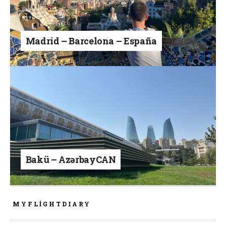
Madrid – Barcelona – España
Bakü – AzərbayCAN
MYFLIGHTDIARY