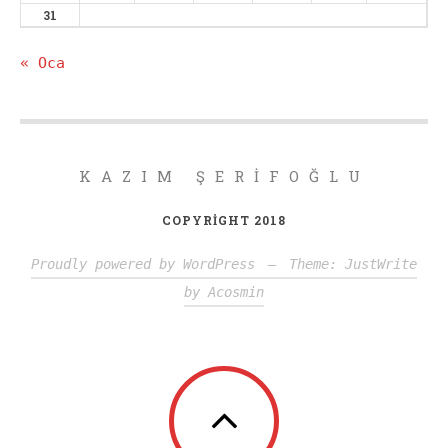
31
« Oca
KAZIM ŞERIFOĞLU
COPYRIGHT 2018
Proudly powered by WordPress
—
Theme: JustWrite
by
Acosmin