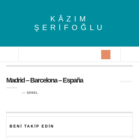
KÂZIM
ŞERIFOĞLU
Tag Archives:
Don Quijote
Madrid – Barcelona – España
in
GENEL
BENI TAKIP EDIN