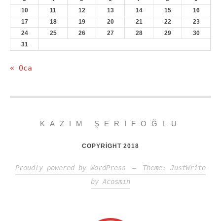
10
11
12
13
14
15
16
17
18
19
20
21
22
23
24
25
26
27
28
29
30
31
« Oca
KAZIM ŞERIFOĞLU
COPYRIGHT 2018
Proudly powered by WordPress
—
Theme: JustWrite
by
Acosmin