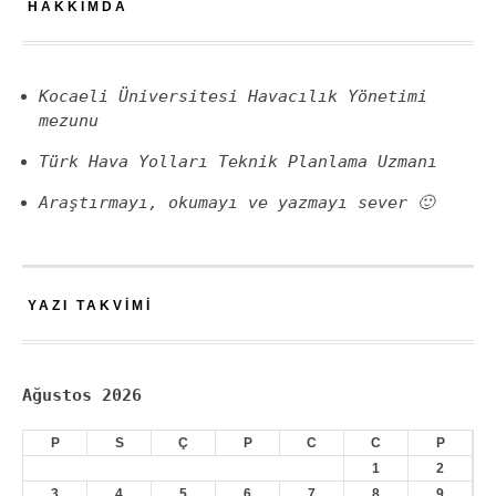
HAKKIMDA
Kocaeli Üniversitesi Havacılık Yönetimi
mezunu
Türk Hava Yolları Teknik Planlama Uzmanı
Araştırmayı, okumayı ve yazmayı sever 🙂
YAZI TAKVIMI
Ağustos 2026
P
S
Ç
P
C
C
P
1
2
3
4
5
6
7
8
9