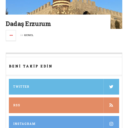
Dadaş Erzurum
in
GENEL
BENI TAKIP EDIN
TWITTER
RSS
INSTAGRAM