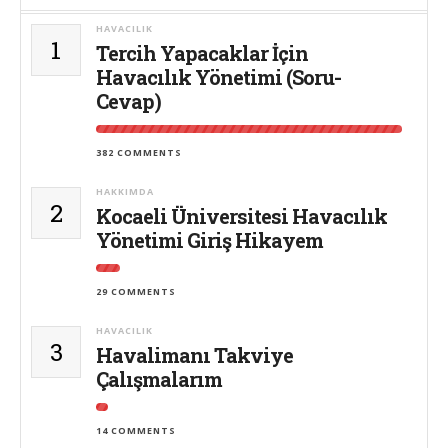
HAVACILIK
1
Tercih Yapacaklar İçin
Havacılık Yönetimi (Soru-
Cevap)
382 COMMENTS
HAKKIMDA
2
Kocaeli Üniversitesi Havacılık
Yönetimi Giriş Hikayem
29 COMMENTS
HAVACILIK
3
Havalimanı Takviye
Çalışmalarım
14 COMMENTS