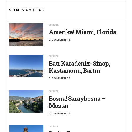
SON YAZILAR
GENEL
Amerika! Miami, Florida
2 COMMENTS
GENEL
Batı Karadeniz- Sinop,
Kastamonu, Bartın
0 COMMENTS
GENEL
Bosna! Saraybosna –
Mostar
0 COMMENTS
GENEL