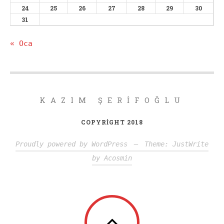
24
25
26
27
28
29
30
31
« Oca
KAZIM ŞERIFOĞLU
COPYRIGHT 2018
Proudly powered by WordPress
—
Theme: JustWrite
by
Acosmin