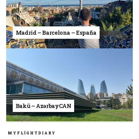
Madrid – Barcelona – España
Bakü – AzərbayCAN
MYFLIGHTDIARY