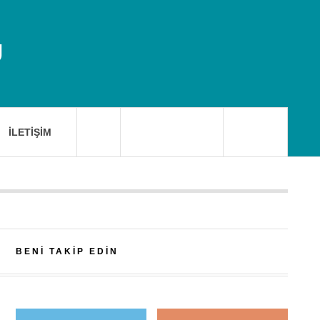
U
İLETIŞIM
BENI TAKIP EDIN