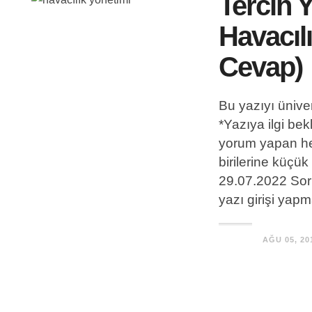
Tercih 
Havacıl
Cevap)
Bu yazıyı üniver
*Yazıya ilgi be
yorum yapan he
birilerine küçü
29.07.2022 Soru
yazı girişi yap
AĞU 05, 20