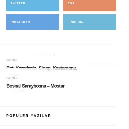
TWITTER
RSS
INSTAGRAM
LINKEDIN
ÖNE ÇIKAN YAZILAR
GENEL
GENEL
Batı Karadeniz- Sinop, Kastamonu,
Amerika! Miami, Florida
Bartın
GENEL
Bosna! Saraybosna – Mostar
POPÜLER YAZILAR