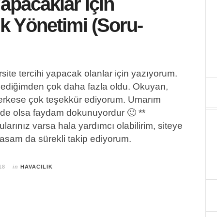
Yapacaklar İçin
ık Yönetimi (Soru-
site tercihi yapacak olanlar için yazıyorum.
klediğimden çok daha fazla oldu. Okuyan,
rkese çok teşekkür ediyorum. Umarım
k de olsa faydam dokunuyordur 🙂 **
larınız varsa hala yardımcı olabilirim, siteye
masam da sürekli takip ediyorum.
18
in
HAVACILIK