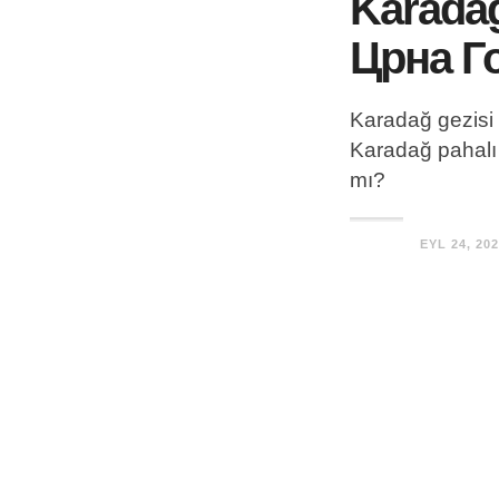
Karadağ
Црна Г
Karadağ gezisi 
Karadağ pahalı
mı?
EYL 24, 20