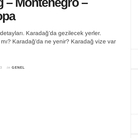
 – Montenegro –
ора
detayları. Karadağ’da gezilecek yerler.
 mı? Karadağ’da ne yenir? Karadağ vize var
23
in
GENEL