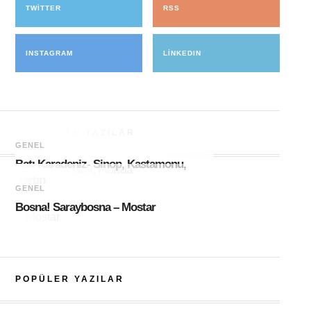
TWITTER
RSS
INSTAGRAM
LINKEDIN
ÖNE ÇIKAN YAZILAR
GENEL
GENEL
Batı Karadeniz- Sinop, Kastamonu,
Amerika! Miami, Florida
Bartın
GENEL
Bosna! Saraybosna – Mostar
POPÜLER YAZILAR