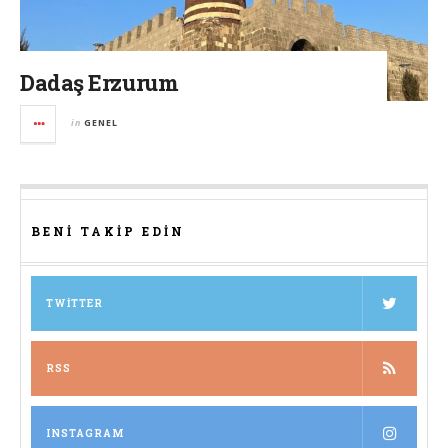
Dadaş Erzurum
in
GENEL
BENI TAKIP EDIN
TWITTER
RSS
INSTAGRAM