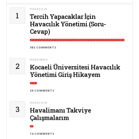
HAVACILIK
1
Tercih Yapacaklar İçin
Havacılık Yönetimi (Soru-
Cevap)
382 COMMENTS
HAKKIMDA
2
Kocaeli Üniversitesi Havacılık
Yönetimi Giriş Hikayem
29 COMMENTS
HAVACILIK
3
Havalimanı Takviye
Çalışmalarım
14 COMMENTS