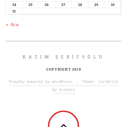
24
25
26
27
28
29
30
31
« Oca
KAZIM ŞERIFOĞLU
COPYRIGHT 2018
Proudly powered by WordPress
—
Theme: JustWrite
by
Acosmin