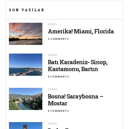
SON YAZILAR
GENEL
Amerika! Miami, Florida
2 COMMENTS
GENEL
Batı Karadeniz- Sinop,
Kastamonu, Bartın
0 COMMENTS
GENEL
Bosna! Saraybosna –
Mostar
0 COMMENTS
GENEL