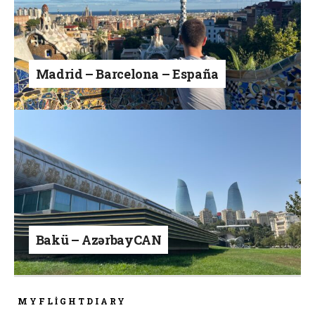
Madrid – Barcelona – España
Bakü – AzərbayCAN
MYFLIGHTDIARY