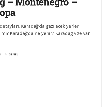
ğ – Montenegro –
ора
detayları. Karadağ’da gezilecek yerler.
 mı? Karadağ’da ne yenir? Karadağ vize var
3
in
GENEL