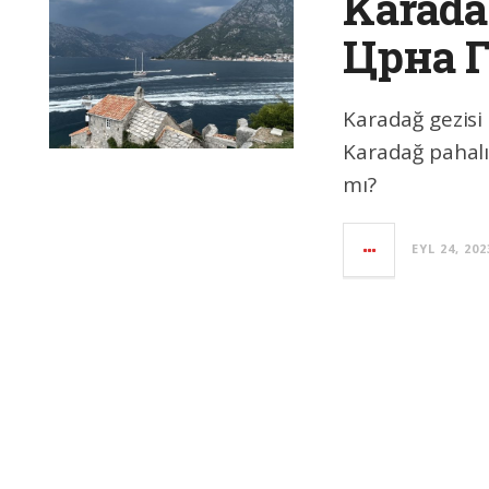
Karada
Црна Г
Karadağ gezisi 
Karadağ pahalı
mı?
EYL 24, 202