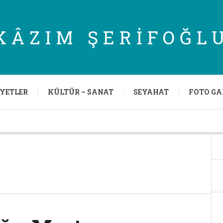
KÂZIM ŞERIFOĞL
IYETLER
KÜLTÜR – SANAT
SEYAHAT
FOTO GA