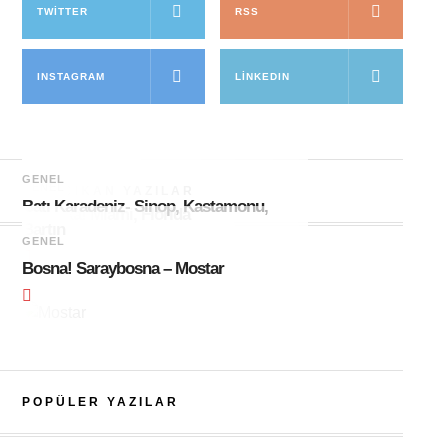
TWITTER
RSS
INSTAGRAM
LINKEDIN
GENEL
GENEL
ÖNE ÇIKAN YAZILAR
Batı Karadeniz- Sinop, Kastamonu,
Amerika! Miami, Florida
Bartın
GENEL
Bosna! Saraybosna – Mostar
POPÜLER YAZILAR