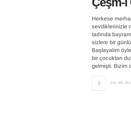
Çeşm-i 
Herkese merhab
sevdiklerinizle 
tadında bayraml
sizlere bir gü
Başlayalım öyley
bir çocuktan d
gelmişti. Bizim o
EYL 09, 20