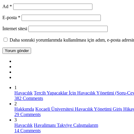
Ad
*
E-posta
*
İnternet sitesi
Daha sonraki yorumlarımda kullanılması için adım, e-posta adresim
1
Havacılık
Tercih Yapacaklar İçin Havacılık Yönetimi (Soru-Ce
382 Comments
2
Hakkımda
Kocaeli Üniversitesi Havacılık Yönetimi Giriş Hik
29 Comments
3
Havacılık
Havalimanı Takviye Çalışmalarım
14 Comments