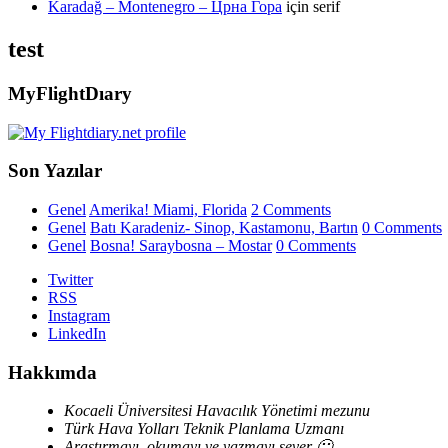
Karadağ – Montenegro – Црна Гора
için
serif
test
MyFlightDıary
Son Yazılar
Genel
Amerika! Miami, Florida
2 Comments
Genel
Batı Karadeniz- Sinop, Kastamonu, Bartın
0 Comments
Genel
Bosna! Saraybosna – Mostar
0 Comments
Twitter
RSS
Instagram
LinkedIn
Hakkımda
Kocaeli Üniversitesi Havacılık Yönetimi mezunu
Türk Hava Yolları Teknik Planlama Uzmanı
Araştırmayı, okumayı ve yazmayı sever 🙂