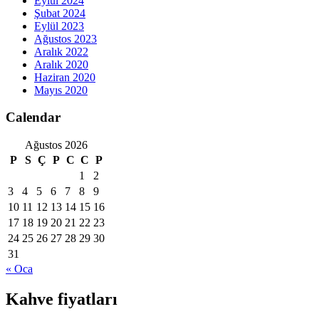
Eylül 2024
Şubat 2024
Eylül 2023
Ağustos 2023
Aralık 2022
Aralık 2020
Haziran 2020
Mayıs 2020
Calendar
Ağustos 2026
P
S
Ç
P
C
C
P
1
2
3
4
5
6
7
8
9
10
11
12
13
14
15
16
17
18
19
20
21
22
23
24
25
26
27
28
29
30
31
« Oca
Kahve fiyatları