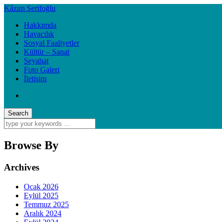
Kâzım Şerifoğlu
Hakkımda
Havacılık
Sosyal Faaliyetler
Kültür – Sanat
Seyahat
Foto Galeri
İletişim
Browse By
Archives
Ocak 2026
Eylül 2025
Temmuz 2025
Aralık 2024