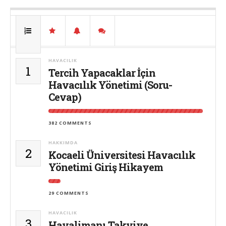
HAVACILIK
1
Tercih Yapacaklar İçin
Havacılık Yönetimi (Soru-
Cevap)
382 COMMENTS
HAKKIMDA
2
Kocaeli Üniversitesi Havacılık
Yönetimi Giriş Hikayem
29 COMMENTS
HAVACILIK
3
Havalimanı Takviye