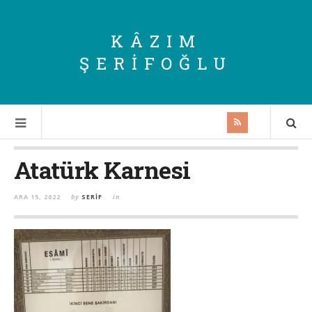
KÂZIM
ŞERIFOĞLU
Atatürk Karnesi
ARA 15, 2022
by
SERIF
in