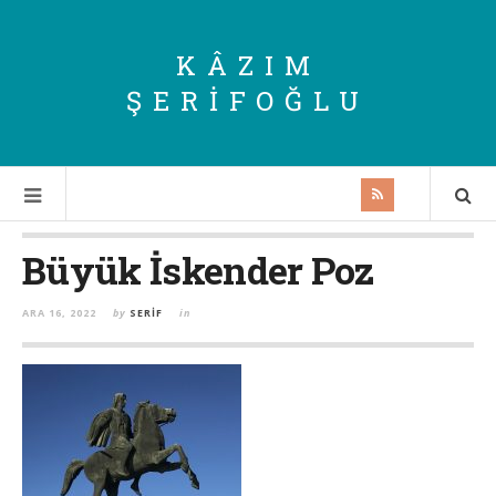
KÂZIM
ŞERIFOĞLU
Büyük İskender Poz
ARA 16, 2022
by
SERIF
in