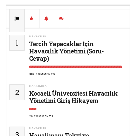
HAVACILIK
1
Tercih Yapacaklar İçin
Havacılık Yönetimi (Soru-
Cevap)
382 COMMENTS
HAKKIMDA
2
Kocaeli Üniversitesi Havacılık
Yönetimi Giriş Hikayem
29 COMMENTS
HAVACILIK
3
Havalimanı Takviye