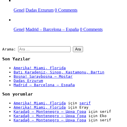
Genel
Dadaş Erzurum
0 Comments
Genel
Madrid – Barcelona – España
0 Comments
Arama:
Son Yazılar
Amerika! Miami, Florida
Batı Karadeniz- Sinop, Kastamonu, Bartın
Bosna! Saraybosna – Mostar
Dadaş Erzurum
Madrid – Barcelona – España
Son yorumlar
Amerika! Miami, Florida
için
serif
Amerika! Miami, Florida
için
Eray
Karadağ – Montenegro – Црна Гора
için
serif
Karadağ – Montenegro – Црна Гора
için
Eko
Karadağ – Montenegro – Црна Гора
için
serif