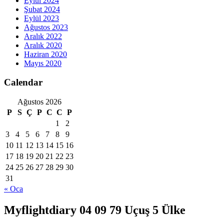
Eylül 2024
Şubat 2024
Eylül 2023
Ağustos 2023
Aralık 2022
Aralık 2020
Haziran 2020
Mayıs 2020
Calendar
Ağustos 2026
P
S
Ç
P
C
C
P
1
2
3
4
5
6
7
8
9
10
11
12
13
14
15
16
17
18
19
20
21
22
23
24
25
26
27
28
29
30
31
« Oca
Myflightdiary 04 09 79 Uçuş 5 Ülke