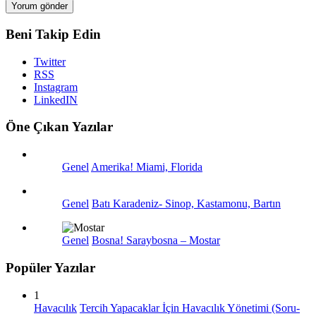
Beni Takip Edin
Twitter
RSS
Instagram
LinkedIN
Öne Çıkan Yazılar
Genel
Amerika! Miami, Florida
Genel
Batı Karadeniz- Sinop, Kastamonu, Bartın
Genel
Bosna! Saraybosna – Mostar
Popüler Yazılar
1
Havacılık
Tercih Yapacaklar İçin Havacılık Yönetimi (Soru-