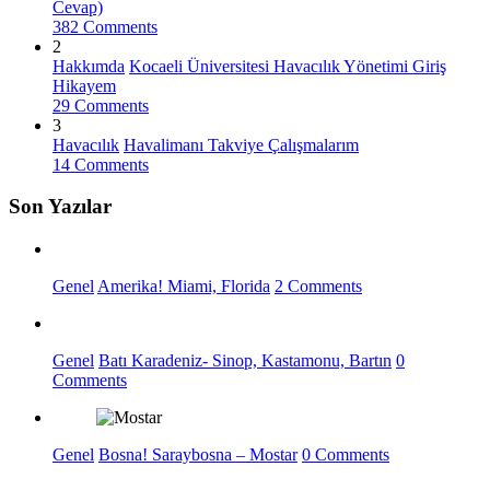
Cevap)
382 Comments
2
Hakkımda
Kocaeli Üniversitesi Havacılık Yönetimi Giriş
Hikayem
29 Comments
3
Havacılık
Havalimanı Takviye Çalışmalarım
14 Comments
Son Yazılar
Genel
Amerika! Miami, Florida
2 Comments
Genel
Batı Karadeniz- Sinop, Kastamonu, Bartın
0
Comments
Genel
Bosna! Saraybosna – Mostar
0 Comments