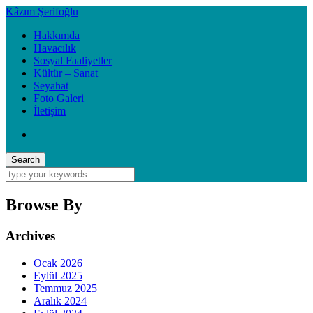
Kâzım Şerifoğlu
Hakkımda
Havacılık
Sosyal Faaliyetler
Kültür – Sanat
Seyahat
Foto Galeri
İletişim
Browse By
Archives
Ocak 2026
Eylül 2025
Temmuz 2025
Aralık 2024