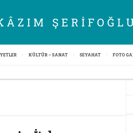
KÂZIM ŞERIFOĞL
IYETLER
KÜLTÜR – SANAT
SEYAHAT
FOTO GA