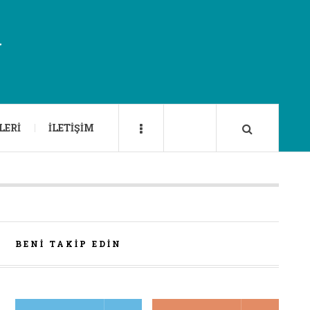
U
LERI
İLETIŞIM
BENI TAKIP EDIN