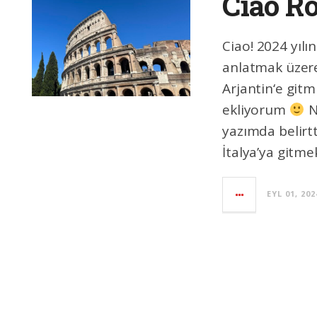
Ciao Ro
Ciao! 2024 yılı
anlatmak üzere
Arjantin‘e gitm
ekliyorum
N
yazımda belirtt
İtalya’ya gitme
EYL 01, 202