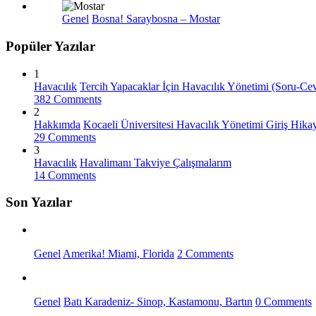
Genel
Bosna! Saraybosna – Mostar
Popüler Yazılar
1
Havacılık
Tercih Yapacaklar İçin Havacılık Yönetimi (Soru-Ce
382 Comments
2
Hakkımda
Kocaeli Üniversitesi Havacılık Yönetimi Giriş Hik
29 Comments
3
Havacılık
Havalimanı Takviye Çalışmalarım
14 Comments
Son Yazılar
Genel
Amerika! Miami, Florida
2 Comments
Genel
Batı Karadeniz- Sinop, Kastamonu, Bartın
0 Comments