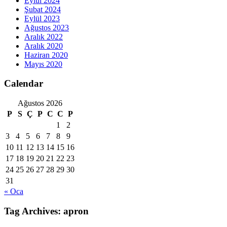
Eylül 2024
Şubat 2024
Eylül 2023
Ağustos 2023
Aralık 2022
Aralık 2020
Haziran 2020
Mayıs 2020
Calendar
Ağustos 2026
P
S
Ç
P
C
C
P
1
2
3
4
5
6
7
8
9
10
11
12
13
14
15
16
17
18
19
20
21
22
23
24
25
26
27
28
29
30
31
« Oca
Tag Archives:
apron