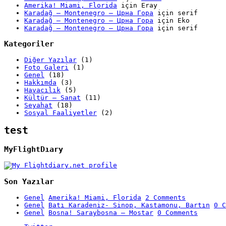
Amerika! Miami, Florida
için
Eray
Karadağ – Montenegro – Црна Гора
için
serif
Karadağ – Montenegro – Црна Гора
için
Eko
Karadağ – Montenegro – Црна Гора
için
serif
Kategoriler
Diğer Yazılar
(1)
Foto Galeri
(1)
Genel
(18)
Hakkımda
(3)
Havacılık
(5)
Kültür – Sanat
(11)
Seyahat
(18)
Sosyal Faaliyetler
(2)
test
MyFlightDıary
Son Yazılar
Genel
Amerika! Miami, Florida
2 Comments
Genel
Batı Karadeniz- Sinop, Kastamonu, Bartın
0 C
Genel
Bosna! Saraybosna – Mostar
0 Comments