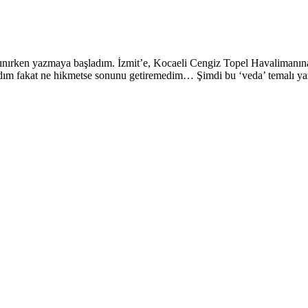
şınırken yazmaya başladım. İzmit’e, Kocaeli Cengiz Topel Havalimanın
ladım fakat ne hikmetse sonunu getiremedim… Şimdi bu ‘veda’ temalı y