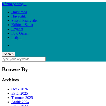
Kâzım Şerifoğlu
Hakkımda
Havacılık
Sosyal Faaliyetler
Kültür – Sanat
Seyahat
Foto Galeri
İletişim
Browse By
Archives
Ocak 2026
Eylül 2025
Temmuz 2025
Aralık 2024