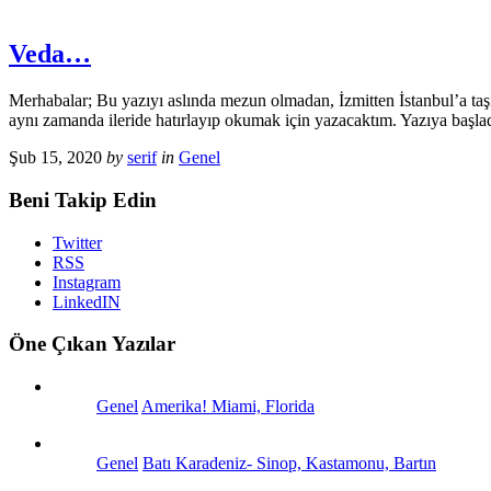
Veda…
Merhabalar; Bu yazıyı aslında mezun olmadan, İzmitten İstanbul’a ta
aynı zamanda ileride hatırlayıp okumak için yazacaktım. Yazıya baş
Şub 15, 2020
by
serif
in
Genel
Beni Takip Edin
Twitter
RSS
Instagram
LinkedIN
Öne Çıkan Yazılar
Genel
Amerika! Miami, Florida
Genel
Batı Karadeniz- Sinop, Kastamonu, Bartın