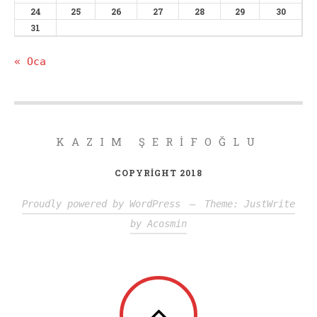
24
25
26
27
28
29
30
31
« Oca
KAZIM ŞERIFOĞLU
COPYRIGHT 2018
Proudly powered by WordPress
—
Theme: JustWrite
by
Acosmin