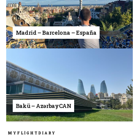
Madrid – Barcelona – España
Bakü – AzərbayCAN
MYFLIGHTDIARY