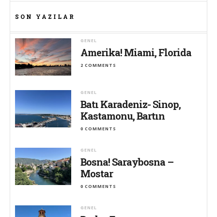
SON YAZILAR
GENEL
Amerika! Miami, Florida
2 COMMENTS
GENEL
Batı Karadeniz- Sinop,
Kastamonu, Bartın
0 COMMENTS
GENEL
Bosna! Saraybosna –
Mostar
0 COMMENTS
GENEL