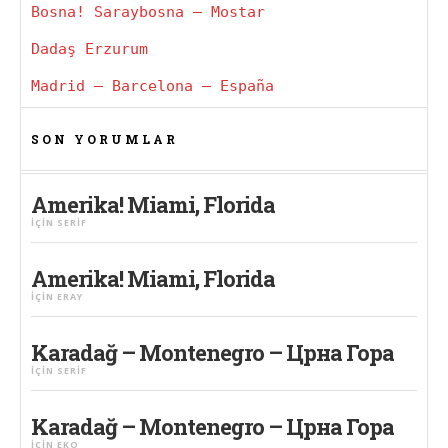
Bosna! Saraybosna – Mostar
Dadaş Erzurum
Madrid – Barcelona – España
SON YORUMLAR
Amerika! Miami, Florida
IÇIN
SERIF
Amerika! Miami, Florida
IÇIN
ERAY
Karadağ – Montenegro – Црна Гора
IÇIN
SERIF
Karadağ – Montenegro – Црна Гора
IÇIN
EKO