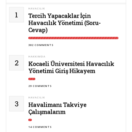
HAVACILIK
1
Tercih Yapacaklar İçin
Havacılık Yönetimi (Soru-
Cevap)
382 COMMENTS
HAKKIMDA
2
Kocaeli Üniversitesi Havacılık
Yönetimi Giriş Hikayem
29 COMMENTS
HAVACILIK
3
Havalimanı Takviye
Çalışmalarım
14 COMMENTS