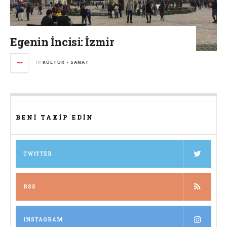
Egenin İncisi: İzmir
in
KÜLTÜR - SANAT
BENI TAKIP EDIN
TWITTER
RSS
INSTAGRAM