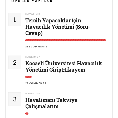
POPÜLER YAZILAR
HAVACILIK
1
Tercih Yapacaklar İçin
Havacılık Yönetimi (Soru-
Cevap)
382 COMMENTS
HAKKIMDA
2
Kocaeli Üniversitesi Havacılık
Yönetimi Giriş Hikayem
29 COMMENTS
HAVACILIK
3
Havalimanı Takviye
Çalışmalarım