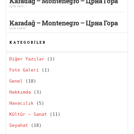
Karadağ – Montenegro – Црна Гора
IÇIN
EKO
Karadağ – Montenegro – Црна Гора
IÇIN
SERIF
KATEGORILER
Diğer Yazılar
(1)
Foto Galeri
(1)
Genel
(18)
Hakkımda
(3)
Havacılık
(5)
Kültür – Sanat
(11)
Seyahat
(18)