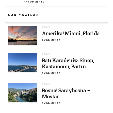
14 COMMENTS
SON YAZILAR
GENEL
Amerika! Miami, Florida
2 COMMENTS
GENEL
Batı Karadeniz- Sinop,
Kastamonu, Bartın
0 COMMENTS
GENEL
Bosna! Saraybosna –
Mostar
0 COMMENTS