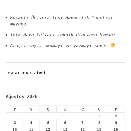
Kocaeli Üniversitesi Havacılık Yönetimi
mezunu
Türk Hava Yolları Teknik Planlama Uzmanı
Araştırmayı, okumayı ve yazmayı sever
YAZI TAKVIMI
Ağustos 2026
P
S
Ç
P
C
C
P
1
2
3
4
5
6
7
8
9
10
11
12
13
14
15
16