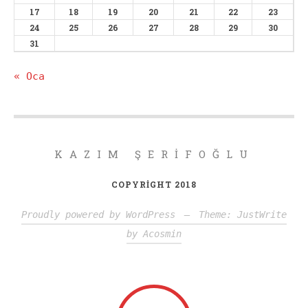
17
18
19
20
21
22
23
24
25
26
27
28
29
30
31
« Oca
KAZIM ŞERIFOĞLU
COPYRIGHT 2018
Proudly powered by WordPress
—
Theme: JustWrite
by
Acosmin