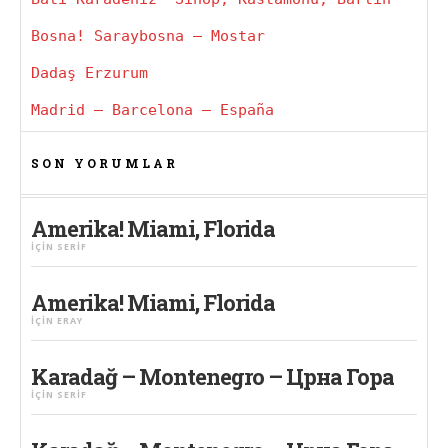
Bosna! Saraybosna – Mostar
Dadaş Erzurum
Madrid – Barcelona – España
SON YORUMLAR
Amerika! Miami, Florida
IÇIN
SERIF
Amerika! Miami, Florida
IÇIN
ERAY
Karadağ – Montenegro – Црна Гора
IÇIN
SERIF