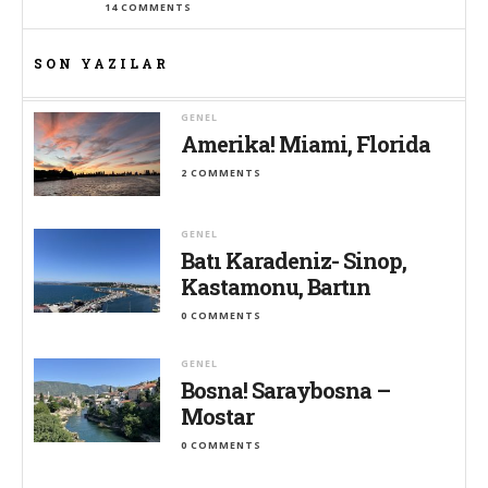
14 COMMENTS
SON YAZILAR
GENEL
Amerika! Miami, Florida
2 COMMENTS
GENEL
Batı Karadeniz- Sinop,
Kastamonu, Bartın
0 COMMENTS
GENEL
Bosna! Saraybosna –
Mostar
0 COMMENTS