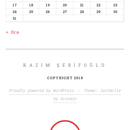
17
18
19
20
21
22
23
24
25
26
27
28
29
30
31
« Oca
KAZIM ŞERIFOĞLU
COPYRIGHT 2018
Proudly powered by WordPress
—
Theme: JustWrite
by
Acosmin