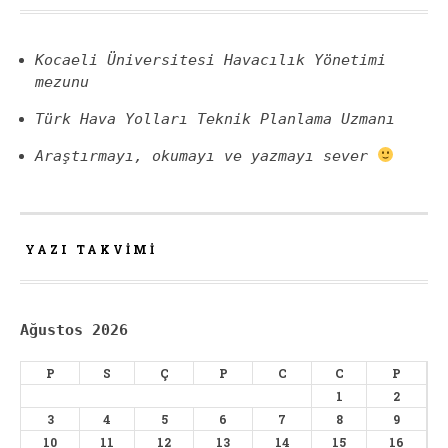
Kocaeli Üniversitesi Havacılık Yönetimi
mezunu
Türk Hava Yolları Teknik Planlama Uzmanı
Araştırmayı, okumayı ve yazmayı sever
YAZI TAKVIMI
Ağustos 2026
P
S
Ç
P
C
C
P
1
2
3
4
5
6
7
8
9
10
11
12
13
14
15
16