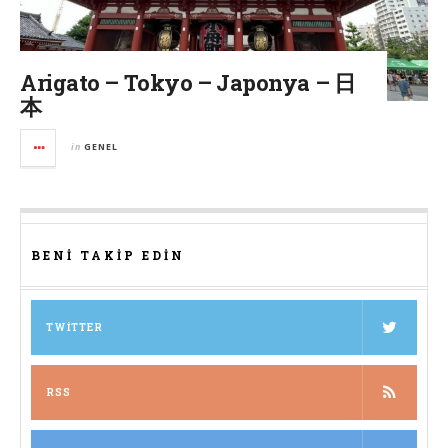
Arigato – Tokyo – Japonya – 日
本
in
GENEL
BENI TAKIP EDIN
TWITTER
RSS