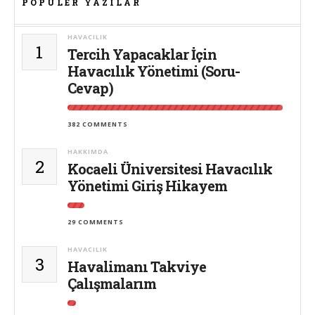
POPÜLER YAZILAR
HAVACILIK
1
Tercih Yapacaklar İçin
Havacılık Yönetimi (Soru-
Cevap)
382 COMMENTS
HAKKIMDA
2
Kocaeli Üniversitesi Havacılık
Yönetimi Giriş Hikayem
29 COMMENTS
HAVACILIK
3
Havalimanı Takviye
Çalışmalarım