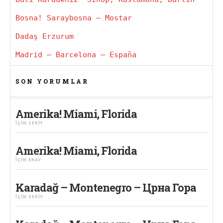
Bosna! Saraybosna – Mostar
Dadaş Erzurum
Madrid – Barcelona – España
SON YORUMLAR
Amerika! Miami, Florida
IÇIN
SERIF
Amerika! Miami, Florida
IÇIN
ERAY
Karadağ – Montenegro – Црна Гора
IÇIN
SERIF