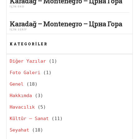
Karadağ – Montenegro – Црна Гора
IÇIN
EKO
Karadağ – Montenegro – Црна Гора
IÇIN
SERIF
KATEGORILER
Diğer Yazılar
(1)
Foto Galeri
(1)
Genel
(18)
Hakkımda
(3)
Havacılık
(5)
Kültür – Sanat
(11)
Seyahat
(18)