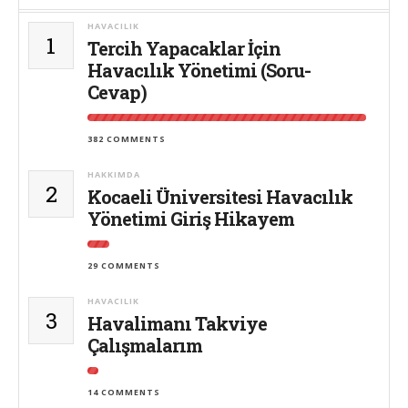
HAVACILIK
1
Tercih Yapacaklar İçin
Havacılık Yönetimi (Soru-
Cevap)
382 COMMENTS
HAKKIMDA
2
Kocaeli Üniversitesi Havacılık
Yönetimi Giriş Hikayem
29 COMMENTS
HAVACILIK
3
Havalimanı Takviye
Çalışmalarım
14 COMMENTS