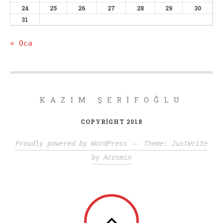
24
25
26
27
28
29
30
31
« Oca
KAZIM ŞERIFOĞLU
COPYRIGHT 2018
Proudly powered by WordPress
—
Theme: JustWrite
by
Acosmin