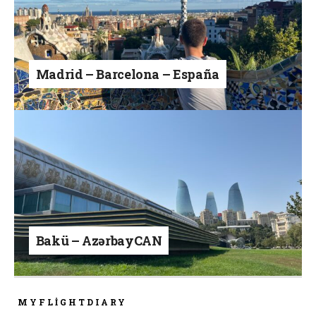
Madrid – Barcelona – España
Bakü – AzərbayCAN
MYFLIGHTDIARY