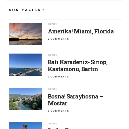
SON YAZILAR
GENEL
Amerika! Miami, Florida
2 COMMENTS
GENEL
Batı Karadeniz- Sinop,
Kastamonu, Bartın
0 COMMENTS
GENEL
Bosna! Saraybosna –
Mostar
0 COMMENTS
GENEL