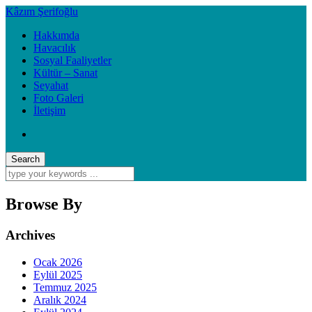
Kâzım Şerifoğlu
Hakkımda
Havacılık
Sosyal Faaliyetler
Kültür – Sanat
Seyahat
Foto Galeri
İletişim
Browse By
Archives
Ocak 2026
Eylül 2025
Temmuz 2025
Aralık 2024