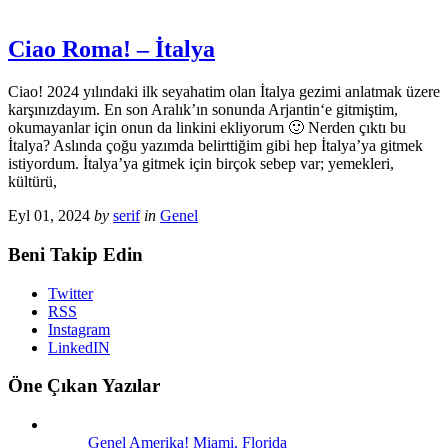
Ciao Roma! – İtalya
Ciao! 2024 yılındaki ilk seyahatim olan İtalya gezimi anlatmak üzere
karşınızdayım. En son Aralık’ın sonunda Arjantin‘e gitmiştim,
okumayanlar için onun da linkini ekliyorum 🙂 Nerden çıktı bu
İtalya? Aslında çoğu yazımda belirttiğim gibi hep İtalya’ya gitmek
istiyordum. İtalya’ya gitmek için birçok sebep var; yemekleri,
kültürü,
Eyl 01, 2024
by
serif
in
Genel
Beni Takip Edin
Twitter
RSS
Instagram
LinkedIN
Öne Çıkan Yazılar
Genel
Amerika! Miami, Florida