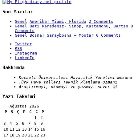
Son Yazılar
Genel
Amerika! Miami, Florida
2 Comments
Genel
Batı Karadeniz- Sinop, Kastamonu, Bartın
0
Comments
Genel
Bosna! Saraybosna – Mostar
0 Comments
Twitter
RSS
Instagram
LinkedIn
Hakkımda
Kocaeli Üniversitesi Havacılık Yönetimi mezunu
Türk Hava Yolları Teknik Planlama Uzmanı
Araştırmayı, okumayı ve yazmayı sever 🙂
Yazı Takvimi
Ağustos 2026
P
S
Ç
P
C
C
P
1
2
3
4
5
6
7
8
9
10
11
12
13
14
15
16
17
18
19
20
21
22
23