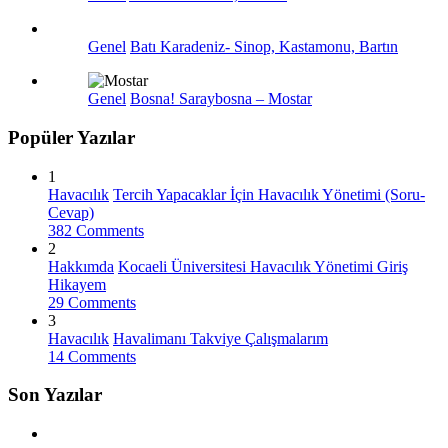
Genel
Batı Karadeniz- Sinop, Kastamonu, Bartın
Genel
Bosna! Saraybosna – Mostar
Popüler Yazılar
1
Havacılık
Tercih Yapacaklar İçin Havacılık Yönetimi (Soru-
Cevap)
382 Comments
2
Hakkımda
Kocaeli Üniversitesi Havacılık Yönetimi Giriş
Hikayem
29 Comments
3
Havacılık
Havalimanı Takviye Çalışmalarım
14 Comments
Son Yazılar