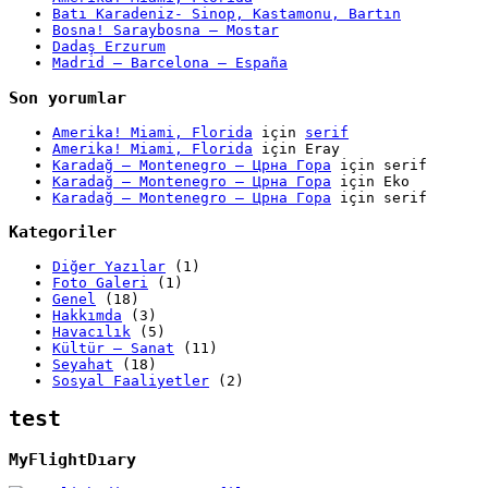
Batı Karadeniz- Sinop, Kastamonu, Bartın
Bosna! Saraybosna – Mostar
Dadaş Erzurum
Madrid – Barcelona – España
Son yorumlar
Amerika! Miami, Florida
için
serif
Amerika! Miami, Florida
için
Eray
Karadağ – Montenegro – Црна Гора
için
serif
Karadağ – Montenegro – Црна Гора
için
Eko
Karadağ – Montenegro – Црна Гора
için
serif
Kategoriler
Diğer Yazılar
(1)
Foto Galeri
(1)
Genel
(18)
Hakkımda
(3)
Havacılık
(5)
Kültür – Sanat
(11)
Seyahat
(18)
Sosyal Faaliyetler
(2)
test
MyFlightDıary