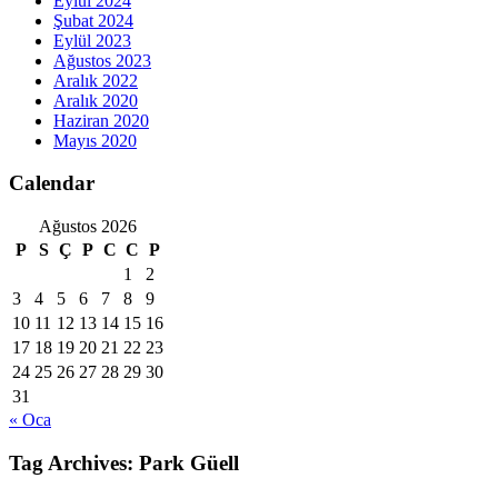
Eylül 2024
Şubat 2024
Eylül 2023
Ağustos 2023
Aralık 2022
Aralık 2020
Haziran 2020
Mayıs 2020
Calendar
Ağustos 2026
P
S
Ç
P
C
C
P
1
2
3
4
5
6
7
8
9
10
11
12
13
14
15
16
17
18
19
20
21
22
23
24
25
26
27
28
29
30
31
« Oca
Tag Archives:
Park Güell