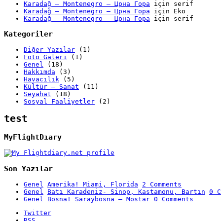
Karadağ – Montenegro – Црна Гора
için
serif
Karadağ – Montenegro – Црна Гора
için
Eko
Karadağ – Montenegro – Црна Гора
için
serif
Kategoriler
Diğer Yazılar
(1)
Foto Galeri
(1)
Genel
(18)
Hakkımda
(3)
Havacılık
(5)
Kültür – Sanat
(11)
Seyahat
(18)
Sosyal Faaliyetler
(2)
test
MyFlightDıary
Son Yazılar
Genel
Amerika! Miami, Florida
2 Comments
Genel
Batı Karadeniz- Sinop, Kastamonu, Bartın
0 C
Genel
Bosna! Saraybosna – Mostar
0 Comments
Twitter
RSS