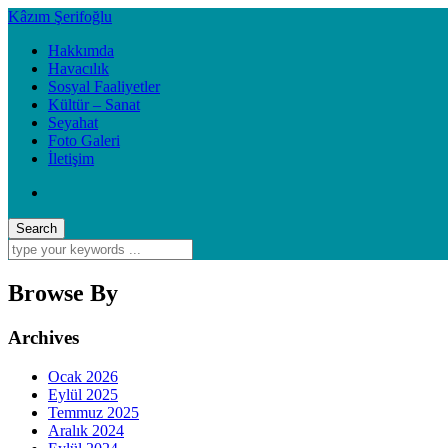
Kâzım Şerifoğlu
Hakkımda
Havacılık
Sosyal Faaliyetler
Kültür – Sanat
Seyahat
Foto Galeri
İletişim
Browse By
Archives
Ocak 2026
Eylül 2025
Temmuz 2025
Aralık 2024