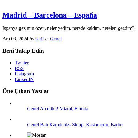
Madrid – Barcelona – España
İspanya gezimin özeti, neler yedim, nerede kaldım, nereleri gezdim?
Ara 08, 2024
by
serif
in
Genel
Beni Takip Edin
Twitter
RSS
Instagram
LinkedIN
Öne Çıkan Yazılar
Genel
Amerika! Miami, Florida
Genel
Batı Karadeniz- Sinop, Kastamonu, Bartın