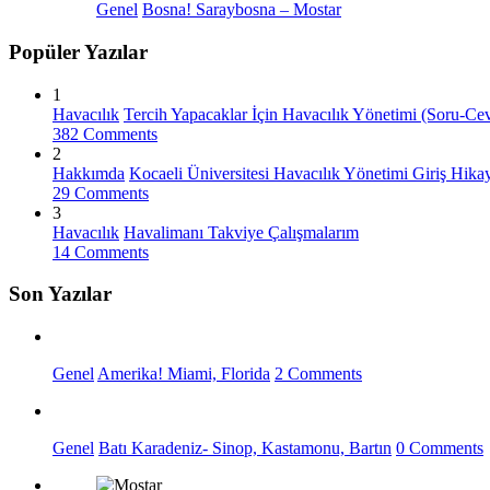
Genel
Bosna! Saraybosna – Mostar
Popüler Yazılar
1
Havacılık
Tercih Yapacaklar İçin Havacılık Yönetimi (Soru-Ce
382 Comments
2
Hakkımda
Kocaeli Üniversitesi Havacılık Yönetimi Giriş Hik
29 Comments
3
Havacılık
Havalimanı Takviye Çalışmalarım
14 Comments
Son Yazılar
Genel
Amerika! Miami, Florida
2 Comments
Genel
Batı Karadeniz- Sinop, Kastamonu, Bartın
0 Comments