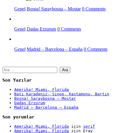
Genel
Bosna! Saraybosna – Mostar
0 Comments
Genel
Dadaş Erzurum
0 Comments
Genel
Madrid – Barcelona – España
0 Comments
Arama:
Son Yazılar
Amerika! Miami, Florida
Batı Karadeniz- Sinop, Kastamonu, Bartın
Bosna! Saraybosna – Mostar
Dadaş Erzurum
Madrid – Barcelona – España
Son yorumlar
Amerika! Miami, Florida
için
serif
Amerika! Miami, Florida
için
Eray